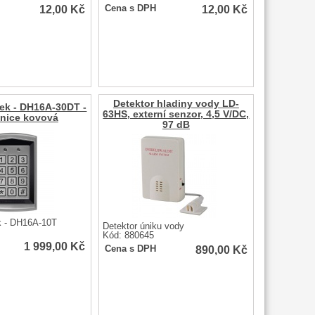
12,00
Kč
12,00
Kč
Cena s DPH
Detektor hladiny vody LD-
ek - DH16A-30DT -
63HS, externí senzor, 4,5 V/DC,
snice kovová
97 dB
 - DH16A-10T
Detektor úniku vody
Kód: 880645
1 999,00
Kč
890,00
Kč
Cena s DPH