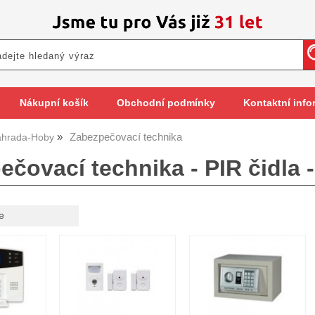
Nákupní košík
Obchodní podmínky
Kontaktní info
Zabezpečovací technika
hrada-Hoby
čovací technika - PIR čidla -
e