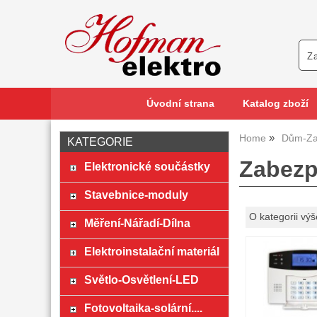
Úvodní strana
Katalog zboží
Home
Dům-Za
KATEGORIE
Zabezpe
Elektronické součástky
Stavebnice-moduly
O kategorii výš
Měření-Nářadí-Dílna
Elektroinstalační materiál
Světlo-Osvětlení-LED
Fotovoltaika-solární....