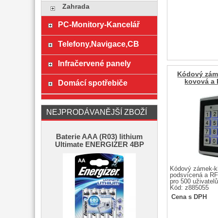
Zahrada
PC-Monitory-Kancelář
Telefony,Navigace,CB
Infračervené panely
Kódový zám
kovová a 
Domácí spotřebiče
NEJPRODÁVANĚJŠÍ ZBOŽÍ
Baterie AAA (R03) lithium
Ultimate ENERGIZER 4BP
Kódový zámek-k
podsvícená a RF
pro 500 uživatelů
Kód: z885055
Cena s DPH