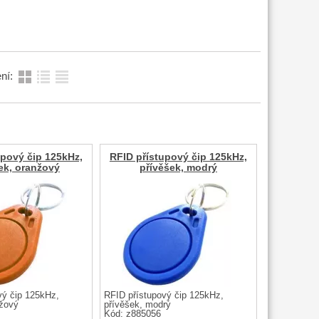
ní:
upový čip 125kHz,
RFID přístupový čip 125kHz,
ek, oranžový
přívěšek, modrý
vý čip 125kHz,
RFID přístupový čip 125kHz,
nžový
přívěšek, modrý
Kód: z885056