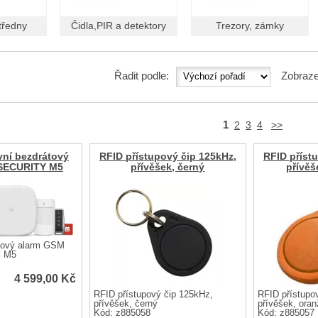
tředny
Čidla,PIR a detektory
Trezory, zámky
Řadit podle:
Zobraze
1
2
3
4
>>
ní bezdrátový
RFID přístupový čip 125kHz,
RFID příst
SECURITY M5
přívěšek, černý
přívěš
tový alarm GSM
 M5
4 599,00
Kč
RFID přístupový čip 125kHz,
RFID přístupo
přívěšek, černý
přívěšek, ora
Kód: z885058
Kód: z885057