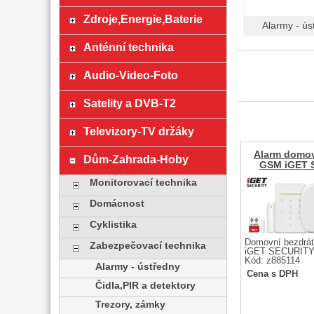
Zdroje,Energie,Baterie
Alarmy - ús
Anténní technika
Audio-Video-Foto
Satelity a DVB-T2
Televizory-TV držáky
Alarm domov
Dům-Zahrada-Hoby
GSM iGET 
Monitorovací technika
Domácnost
Cyklistika
Domovní bezdrá
Zabezpečovací technika
iGET SECURITY
Kód: z885114
Alarmy - ústředny
Cena s DPH
Čidla,PIR a detektory
Trezory, zámky