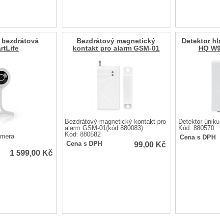
 bezdrátová
Bezdrátový magnetický
Detektor h
rtLife
kontakt pro alarm GSM-01
HQ W9
Bezdrátový magnetický kontakt pro
Detektor únik
alarm GSM-01(kód 880083)
Kód: 880570
Kód: 880582
amera
Cena s DPH
99,00
Kč
Cena s DPH
1 599,00
Kč