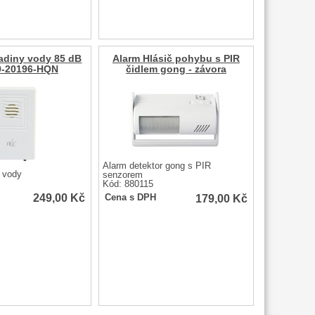
ladiny vody 85 dB
Alarm Hlásič pohybu s PIR
-20196-HQN
čidlem gong - závora
Alarm detektor gong s PIR
u vody
senzorem
Kód: 880115
249,00
Kč
179,00
Kč
Cena s DPH