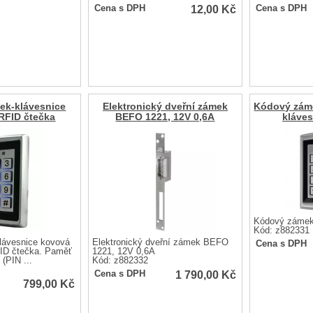
12,00
Kč
Cena s DPH
Cena s DPH
ek-klávesnice
Elektronický dveřní zámek
Kódový zám
RFID čtečka
BEFO 1221, 12V 0,6A
kláve
Kódový zámek
Kód: z882331
lávesnice kovová
Elektronický dveřní zámek BEFO
Cena s DPH
ID čtečka. Paměť
1221, 12V 0,6A
 (PIN ...
Kód: z882332
1 790,00
Kč
Cena s DPH
799,00
Kč