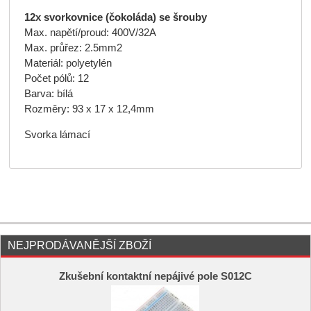
12x svorkovnice (čokoláda) se šrouby
Max. napětí/proud: 400V/32A
Max. průřez: 2.5mm2
Materiál: polyetylén
Počet pólů: 12
Barva: bílá
Rozměry: 93 x 17 x 12,4mm
Svorka lámací
NEJPRODÁVANĚJŠÍ ZBOŽÍ
Zkušební kontaktní nepájivé pole S012C