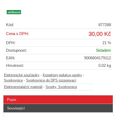
Kód:
877288
30,00 Kč
Cena s DPH:
DPH:
21 %
Dostupnost:
Skladem
EAN:
9006604179112
Hmotnost:
0.02 kg
-
-
Elektronické součástky
Konektory,redukce,spojky
-
Svorkovnice
Svorkovnice do DPS rozpojovací
-
Elektroinstalační materiál
Svorky, Svorkovnice
Popis
Související