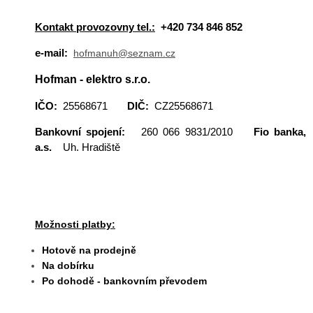
Kontakt provozovny tel.:
+420 734 846 852
e-mail:
hofmanuh@seznam.cz
Hofman - elektro s.r.o.
IČO:
25568671
DIČ:
CZ25568671
Bankovní spojení:
260 066 9831/2010
Fio banka,
a.s.
Uh. Hradiště
Možnosti platby:
Hotově na prodejně
Na dobírku
Po dohodě - bankovním převodem