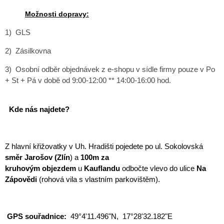
Možnosti dopravy:
1) GLS
2) Zásilkovna
3) Osobní odběr objednávek z e-shopu v sídle firmy pouze v Po
+ St + Pá v době od 9:00-12:00 ** 14:00-16:00 hod.
Kde nás najdete?
Z hlavní křižovatky v Uh. Hradišti pojedete po ul. Sokolovská
směr Jarošov (Zlín
) a
100m za
kruhovým
objezdem
u
Kauflandu
odbočte vlevo do ulice
Na
Zápovědi
(rohová vila s vlastním parkovištěm).
GPS
souřadnice:
49°4'11.496"N, 17°28'32.182"E