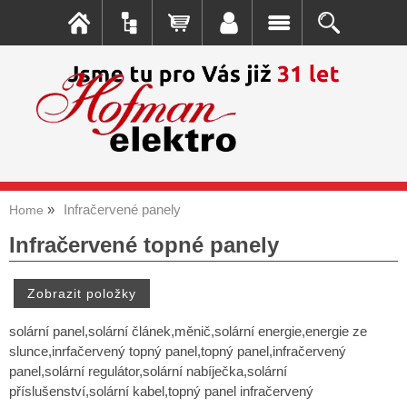
Infračervené panely
Home
Infračervené topné panely
solární panel,solární článek,měnič,solární energie,energie ze
slunce,inrfačervený topný panel,topný panel,infračervený
panel,solární regulátor,solární nabíječka,solární
příslušenství,solární kabel,topný panel infračervený