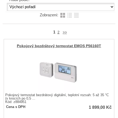
Zobrazení:
1
2
>>
Pokojový bezdrátový termostat EMOS P56160T
Pokojový termostat bezdrátový digitální, teplotní rozsah: 5 až 35 °C
(v krocích po 0,5 ...
Kód: z884951
1 899,00
Kč
Cena s DPH