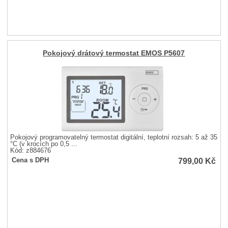
Pokojový drátový termostat EMOS P5607
Pokojový programovatelný termostat digitální, teplotní rozsah: 5 až 35
°C (v krocích po 0,5 ...
Kód: z884676
799,00
Kč
Cena s DPH