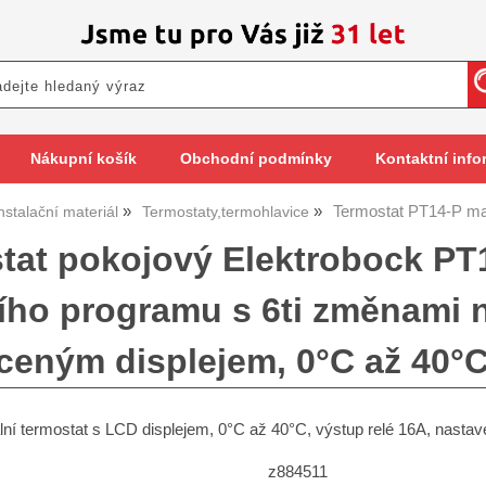
Nákupní košík
Obchodní podmínky
Kontaktní info
Termostat PT14-P ma
nstalační materiál
Termostaty,termohlavice
tat pokojový Elektrobock PT
ího programu s 6ti změnami n
ceným displejem, 0°C až 40°C
ní termostat s LCD displejem, 0°C až 40°C, výstup relé 16A, nastav
z884511