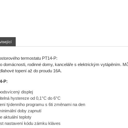
isející
rostorového termostatu PT14-P:
o domácnosti, rodinné domy, kanceláře s elektrickým vytápěním. Můž
odlahové topení až do proudu 16A.
4-P:
podsvícený displej
itelná hystereze od 0,1°C do 6°C
ení týdenního programu s 6ti změnami na den
minimální doby zapnutí
e aktuální teploty
t nastavení kódu zámku kláves