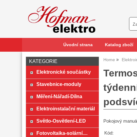
Úvodní strana
Katalog zboží
Home
Elektroi
KATEGORIE
Termos
Elektronické součástky
Stavebnice-moduly
týdenn
Měření-Nářadí-Dílna
podsví
Elektroinstalační materiál
Světlo-Osvětlení-LED
Pokojový manuál
Fotovoltaika-solární....
Kód: