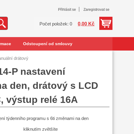
Přihlásit se
Zaregistrovat se
0,00 Kč
Počet položek: 0
rmace
Odstoupení od smlouvy
nuální drátový
14-P nastavení
a den, drátový s LCD
, výstup relé 16A
ení týdenního programu s 6ti změnami na den
kliknutím zvětšíte