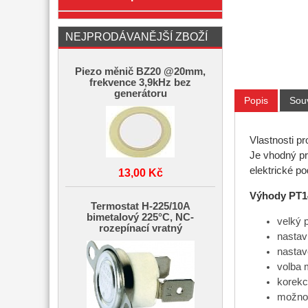
NEJPRODÁVANĚJŠÍ ZBOŽÍ
Piezo měnič BZ20 @20mm,
frekvence 3,9kHz bez
generátoru
Popis
Souv
Vlastnosti p
Je vhodný pr
elektrické p
13,00 Kč
Výhody PT1
Termostat H-225/10A
bimetalový 225°C, NC-
velký 
rozepínací vratný
nastav
nastav
volba 
korekc
možnos