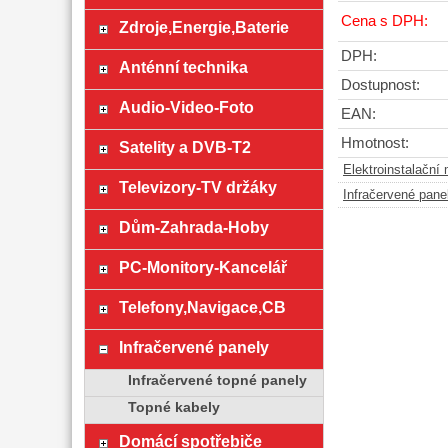
Cena s DPH:
Zdroje,Energie,Baterie
DPH:
Anténní technika
Dostupnost:
Audio-Video-Foto
EAN:
Hmotnost:
Satelity a DVB-T2
Elektroinstalační 
Televizory-TV držáky
Infračervené pane
Dům-Zahrada-Hoby
PC-Monitory-Kancelář
Telefony,Navigace,CB
Infračervené panely
Infračervené topné panely
Topné kabely
Domácí spotřebiče