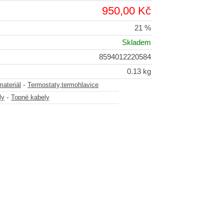
950,00 Kč
21 %
Skladem
8594012220584
0.13 kg
-
materiál
Termostaty,termohlavice
-
ly
Topné kabely