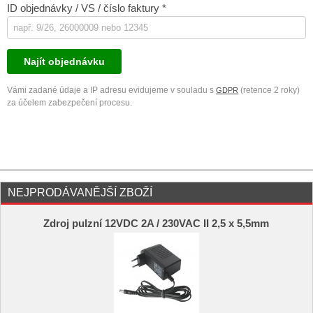
ID objednávky / VS / číslo faktury *
Najít objednávku
Vámi zadané údaje a IP adresu evidujeme v souladu s
(retence 2 roky)
GDPR
za účelem zabezpečení procesu.
NEJPRODÁVANĚJŠÍ ZBOŽÍ
Zdroj pulzní 12VDC 2A / 230VAC II 2,5 x 5,5mm