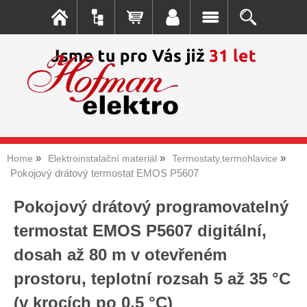
Home
Elektroinstalační materiál
Termostaty,termohlavice
Pokojový drátový termostat EMOS P5607
Pokojový drátový programovatelný
termostat EMOS P5607 digitální,
dosah až 80 m v otevřeném
prostoru, teplotní rozsah 5 až 35 °C
(v krocích po 0,5 °C)