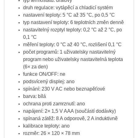
typ termostatu: drátový
druh regulace: vytápěcí a chladicí systém
nastavení teploty: 5 °C až 35 °C, po 0,5 °C
typ nastavení teploty: 6 teplotních změn denně
nastavitelný rozptyl teploty: 0,2 °C až 2 °C, po
0,1 °C
měření teploty: 0 °C až 40 °C, rozlišení 0,1 °C
počet programů: 1 uživatelsky nastavitelný
program nebo uživatelsky nastavitelná teplota
(6× za den)
funkce ON/OFF: ne
podsvícený displej: ano
spínání: 230 V AC nebo beznapěťové
barva: bílá
ochrana proti zamrznutí: ano
napájení: 2× 1,5 V AAA (součástí dodávky)
spínaná zátěž: 8 A odporově, 2 A induktivně
kalibrace teploty: ano
rozměr: 26 × 120 × 78 mm