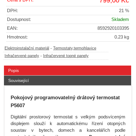
799,00 Kč
DPH:
21 %
Dostupnost:
Skladem
EAN:
8592920103395
Hmotnost:
0.23 kg
-
Elektroinstalační materiál
Termostaty,termohlavice
-
Infračervené panely
Infračervené topné panely
Popis
Související
Pokojový programovatelný drátový termostat
P5607
Digitální prostorový termostat s velkým podsvíceným
displejem slouží k automatickému řízení otopných
soustav v bytech, domech a kancelářích podle