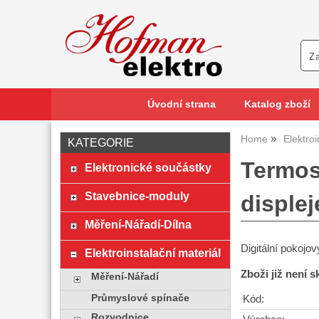
Úvodní strana
Katalog zboží
Home
Elektroi
KATEGORIE
Termos
Elektronické součástky
Stavebnice-moduly
disple
Měření-Nářadí-Dílna
Digitální pokojov
Elektroinstalační materiál
Zboži již není 
Měření-Nářadí
Průmyslové spínače
Kód:
Rozvodnice