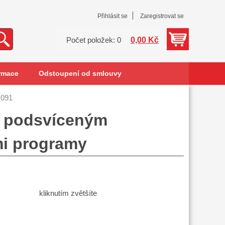
Přihlásit se
Zaregistrovat se
0,00 Kč
Počet položek: 0
rmace
Odstoupení od smlouvy
H091
s podsvíceným
mi programy
kliknutím zvětšíte