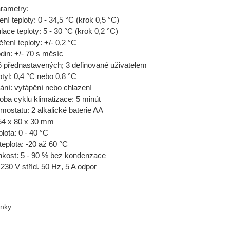
rametry:
ní teploty: 0 - 34,5 °C (krok 0,5 °C)
lace teploty: 5 - 30 °C (krok 0,2 °C)
ření teploty: +/- 0,2 °C
din: +/- 70 s měsíc
6 přednastavených; 3 definované uživatelem
zptyl: 0,4 °C nebo 0,8 °C
dání: vytápění nebo chlazení
oba cyklu klimatizace: 5 minút
rmostatu: 2 alkalické baterie AA
54 x 80 x 30 mm
plota: 0 - 40 °C
teplota: -20 až 60 °C
lhkost: 5 - 90 % bez kondenzace
- 230 V stříd. 50 Hz, 5 A odpor
anky