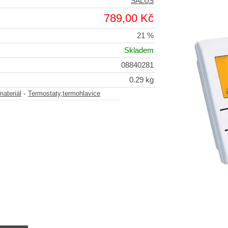
SALUS
789,00 Kč
21 %
Skladem
08840281
0.29 kg
-
materiál
Termostaty,termohlavice