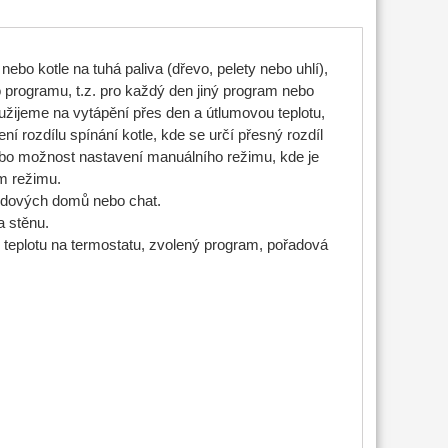
nebo kotle na tuhá paliva (dřevo, pelety nebo uhlí),
 programu, t.z. pro každý den jiný program nebo
oužijeme na vytápění přes den a útlumovou teplotu,
ní rozdílu spínání kotle, kde se určí přesný rozdíl
ebo možnost nastavení manuálního režimu, kde je
m režimu.
endových domů nebo chat.
a stěnu.
u teplotu na termostatu, zvolený program, pořadová