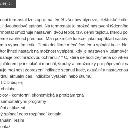
isející
nní termostat lze zapojit na téměř všechny plynové, elektrické kotle 
ují dvoubodové spínání. Na termostatu je možné nastavení týdenního
rmostat umožňuje nastavení dvou teplot, tzv. denní teplotu, kterou p
eme například přes noc. Má i pokročilé funkce, jako například nastave
m a vypnutím kotle. Tímto docílíme méně častému spínání kotle. N
tor ihned nastavit na možnost vytápění, kdy je nastaven v útlumové
sahuje protimrazovou ochranu 7 ° C, která se hodí zejména do vík
egulátorem je instalační manuál, šrouby a hmoždinky pro připevnění n
huje možnost zobrazení indikace sepnutí kotle, aktuální a nastaveno
ýdnu, aktuální čas, indikátor vytápění nebo útlumu.
 LCD displej
 obsluha
eploty - komfortní, ekonomická a protizámrzná
9 samostatnými programy
ění / chlazení
ý spínací nebo rozpínací kontakt
nuální režim
montáž