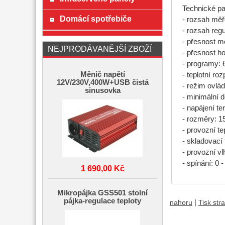
Technické pa
Domácí spotřebiče
- rozsah měře
- rozsah regu
- přesnost mě
NEJPRODÁVANĚJŠÍ ZBOŽÍ
- přesnost ho
- programy: 
Měnič napětí
- teplotní ro
12V/230V,400W+USB čistá
- režim ovlá
sinusovka
- minimální d
- napájení te
- rozměry: 1
- provozní te
- skladovací 
- provozní v
- spínání: 0 
1 690,00 Kč
Mikropájka GSS501 stolní
pájka-regulace teploty
|
nahoru
Tisk str