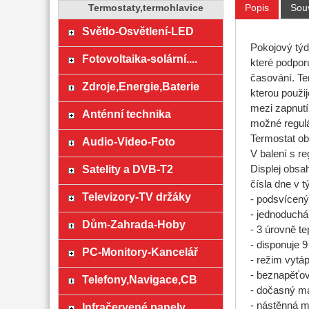
Popis
Souv
Termostaty,termohlavice
Světlo-Osvětlení-LED
Pokojový týde
Fotovoltaika-solární....
které podpor
časování. Te
Zdroje,Energie,Baterie
kterou použij
mezi zapnutí
Anténní technika
možné regulá
Termostat ob
Audio-Video-Foto
V balení s r
Satelity a DVB-T2
Displej obsa
čísla dne v t
Televizory-TV držáky
- podsvícený
- jednoduchá
Dům-Zahrada-Hoby
- 3 úrovně t
- disponuje 
PC-Monitory-Kancelář
- režim vytáp
- beznapěťov
Telefony,Navigace,CB
- dočasný ma
- nástěnná 
Infračervené panely