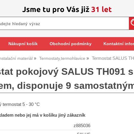
Nákupní košík
Obchodní podmínky
Kontaktní info
Termostat SALUS T
nstalační materiál
Termostaty,termohlavice
tat pokojový SALUS TH091 
jem, disponuje 9 samostatný
ý termostat 5 - 30 °C
skladem nebo jej má v košíku jiný zákazník
z885036