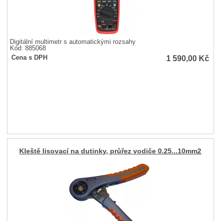
Digitální multimetr s automatickými rozsahy
Kód: 885068
1 590,00
Kč
Cena s DPH
Kleště lisovací na dutinky, průřez vodiče 0.25...10mm2