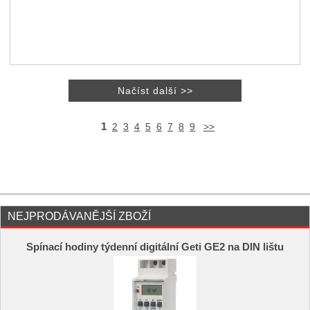
1
2
3
4
5
6
7
8
9
>>
NEJPRODÁVANĚJŠÍ ZBOŽÍ
Spínací hodiny týdenní digitální Geti GE2 na DIN lištu