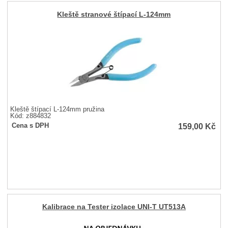
Kleště stranové štípací L-124mm
Kleště štípací L-124mm pružina
Kód: z884832
159,00
Kč
Cena s DPH
Kalibrace na Tester izolace UNI-T UT513A