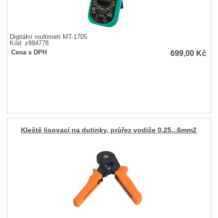
Digitální multimetr MT-1705
Kód: z884778
699,00
Kč
Cena s DPH
Kleště lisovací na dutinky, průřez vodiče 0.25...6mm2