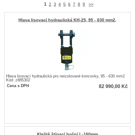
1
2
3
4
5
6
7
8
9
>>
Hlava lisovací hydraulická KH-25, 95 - 630 mm2,
Hlava lisovací hydraulická pro neizolované koncovky, 95 - 630 mm2
Kód: z885302
82 990,00
Kč
Cena s DPH
Kleště štípací boční L-160mm