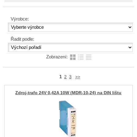
Výrobce:
Řadit podle:
Zobrazení:
1
2
3
>>
Zdroj-trafo 24V 0,42A 10W (MDR-10-24) na DIN lištu