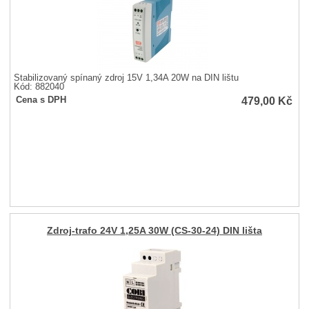
Stabilizovaný spínaný zdroj 15V 1,34A 20W na DIN lištu
Kód: 882040
479,00
Kč
Cena s DPH
Zdroj-trafo 24V 1,25A 30W (CS-30-24) DIN lišta