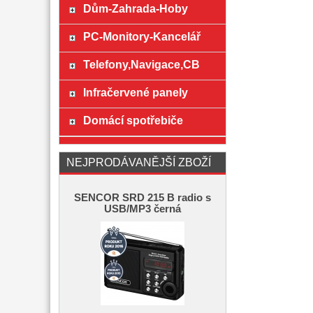
Dům-Zahrada-Hoby
PC-Monitory-Kancelář
Telefony,Navigace,CB
Infračervené panely
Domácí spotřebiče
NEJPRODÁVANĚJŠÍ ZBOŽÍ
SENCOR SRD 215 B radio s
USB/MP3 černá