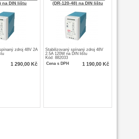
 na DIN lištu
(DR-120-48) na DIN lištu
spínaný zdroj 48V 2A
Stabilizovaný spínaný zdroj 48V
štu
2.5A 120W na DIN lištu
Kód: 882033
1 290,00
Kč
1 190,00
Kč
Cena s DPH