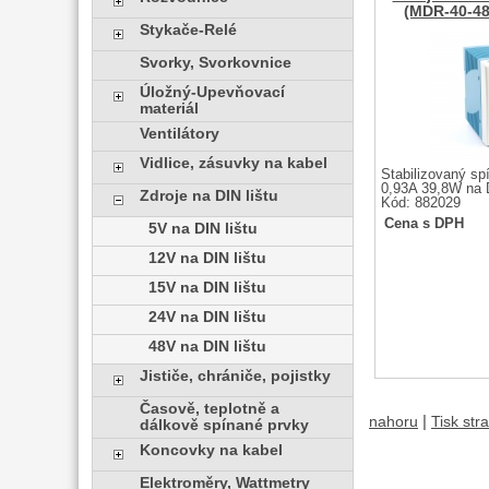
(MDR-40-48)
Stykače-Relé
Svorky, Svorkovnice
Úložný-Upevňovací
materiál
Ventilátory
Vidlice, zásuvky na kabel
Stabilizovaný sp
0,93A 39,8W na D
Zdroje na DIN lištu
Kód: 882029
Cena s DPH
5V na DIN lištu
12V na DIN lištu
15V na DIN lištu
24V na DIN lištu
48V na DIN lištu
Jističe, chrániče, pojistky
Časově, teplotně a
|
nahoru
Tisk str
dálkově spínané prvky
Koncovky na kabel
Elektroměry, Wattmetry