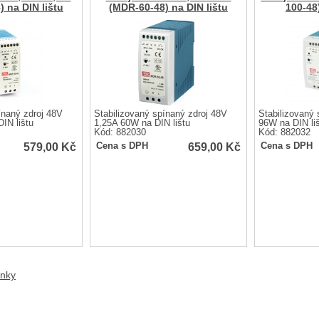
 na DIN lištu
(MDR-60-48) na DIN lištu
100-48)
ínaný zdroj 48V
Stabilizovaný spínaný zdroj 48V
Stabilizovaný 
IN lištu
1,25A 60W na DIN lištu
96W na DIN li
Kód: 882030
Kód: 882032
579,00
Kč
659,00
Kč
Cena s DPH
Cena s DPH
anky