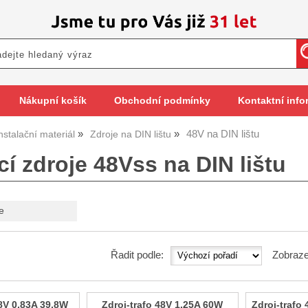
Nákupní košík
Obchodní podmínky
Kontaktní info
48V na DIN lištu
nstalační materiál
Zdroje na DIN lištu
í zdroje 48Vss na DIN lištu
e
Řadit podle:
Zobraze
48V 0,83A 39,8W
Zdroj-trafo 48V 1,25A 60W
Zdroj-trafo