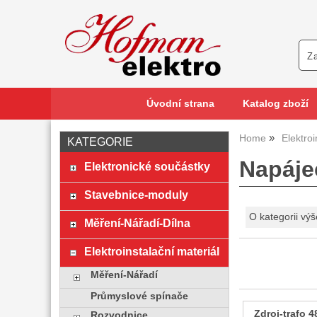
Úvodní strana
Katalog zboží
Home
Elektroi
KATEGORIE
Napájec
Elektronické součástky
Stavebnice-moduly
O kategorii výš
Měření-Nářadí-Dílna
Elektroinstalační materiál
Měření-Nářadí
Průmyslové spínače
Zdroj-trafo 
Rozvodnice