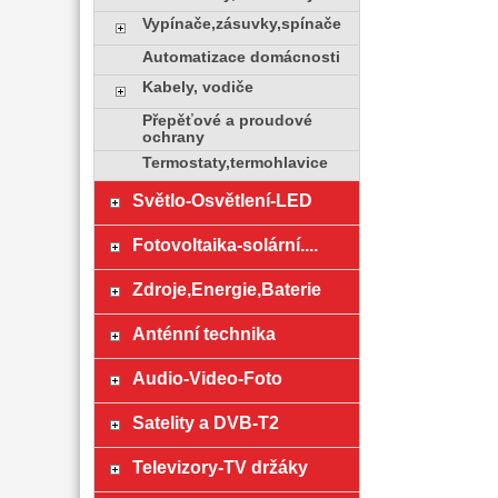
Vypínače,zásuvky,spínače
Automatizace domácnosti
Kabely, vodiče
Přepěťové a proudové
ochrany
Termostaty,termohlavice
Světlo-Osvětlení-LED
Fotovoltaika-solární....
Zdroje,Energie,Baterie
Anténní technika
Audio-Video-Foto
Satelity a DVB-T2
Televizory-TV držáky