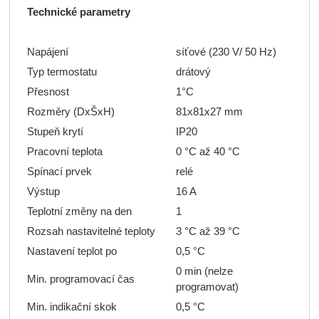
Technické parametry
Napájení
síťové (230 V/ 50 Hz)
Typ termostatu
drátový
Přesnost
1°C
Rozměry (DxŠxH)
81x81x27 mm
Stupeň krytí
IP20
Pracovní teplota
0 °C až 40 °C
Spínací prvek
relé
Výstup
16 A
Teplotní změny na den
1
Rozsah nastavitelné teploty
3 °C až 39 °C
Nastavení teplot po
0,5 °C
0 min (nelze
Min. programovací čas
programovat)
Min. indikační skok
0,5 °C