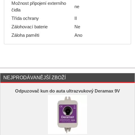
Možnost připojení externího
ne
čidla
Třída ochrany
II
Zálohovací baterie
Ne
Záloha paměti
Ano
NEJPRODÁVANĚJŠÍ ZBOŽÍ
Odpuzovač kun do auta ultrazvukový Deramax 9V