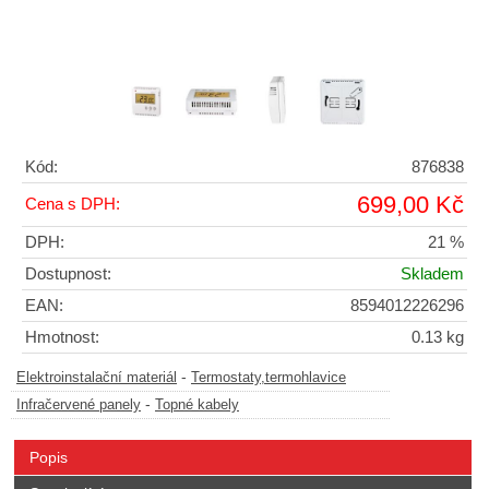
Kód:
876838
699,00 Kč
Cena s DPH:
DPH:
21 %
Dostupnost:
Skladem
EAN:
8594012226296
Hmotnost:
0.13 kg
-
Elektroinstalační materiál
Termostaty,termohlavice
-
Infračervené panely
Topné kabely
Popis