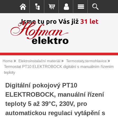
Home
Elektroinstalační materiál
Termostaty,termohlavice
Termostat PT10 ELEKTROBOCK digitální s manuálním řízením
teploty
Digitální pokojový PT10
ELEKTROBOCK, manuální řízení
teploty 5 až 39°C, 230V, pro
automatickou regulaci vytápění s