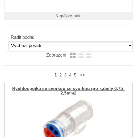
Nepájivé pole
Řadit podle:
Zobrazení:
1
2
3
4
5
>>
Rychlospojka se svorkou se svorkou pro kabely 0,75-
2,5mm2