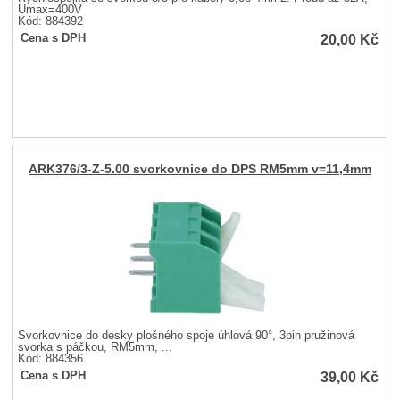
Umax=400V
Kód: 884392
20,00
Kč
Cena s DPH
ARK376/3-Z-5.00 svorkovnice do DPS RM5mm v=11,4mm
Svorkovnice do desky plošného spoje úhlová 90°, 3pin pružinová
svorka s páčkou, RM5mm, ...
Kód: 884356
39,00
Kč
Cena s DPH