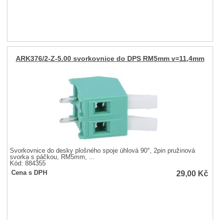
ARK376/2-Z-5.00 svorkovnice do DPS RM5mm v=11,4mm
Svorkovnice do desky plošného spoje úhlová 90°, 2pin pružinová
svorka s páčkou, RM5mm, ...
Kód: 884355
29,00
Kč
Cena s DPH