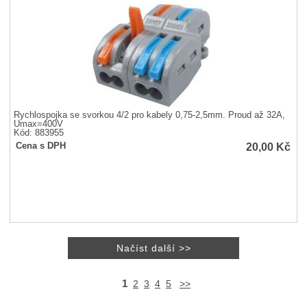
Rychlospojka se svorkou 4/2 pro kabely 0,75-2,5mm. Proud až 32A,
Umax=400V
Kód: 883955
20,00
Kč
Cena s DPH
1
2
3
4
5
>>