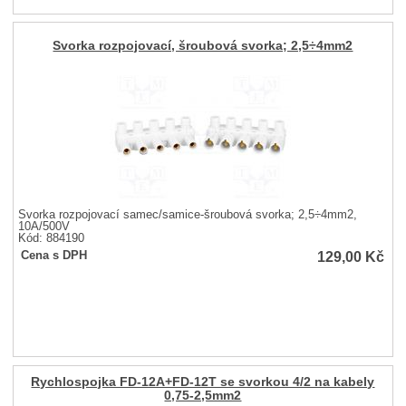
Svorka rozpojovací, šroubová svorka; 2,5÷4mm2
Svorka rozpojovací samec/samice-šroubová svorka; 2,5÷4mm2,
10A/500V
Kód: 884190
129,00
Kč
Cena s DPH
Rychlospojka FD-12A+FD-12T se svorkou 4/2 na kabely
0,75-2,5mm2