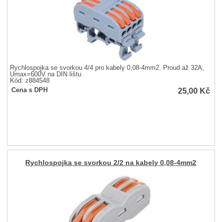
Rychlospojka se svorkou 4/4 pro kabely 0,08-4mm2. Proud až 32A,
Umax=600V na DIN lištu
Kód: z884548
25,00
Kč
Cena s DPH
Rychlospojka se svorkou 2/2 na kabely 0,08-4mm2