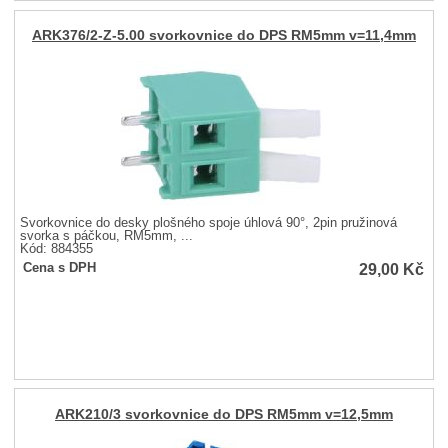
ARK376/2-Z-5.00 svorkovnice do DPS RM5mm v=11,4mm
Svorkovnice do desky plošného spoje úhlová 90°, 2pin pružinová
svorka s páčkou, RM5mm, ...
Kód: 884355
29,00
Kč
Cena s DPH
ARK210/3 svorkovnice do DPS RM5mm v=12,5mm