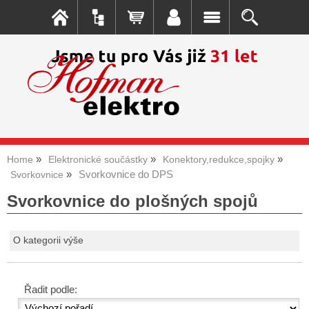
Home
Elektronické součástky
Konektory,redukce,spojky
Svorkovnice do DPS
Svorkovnice
Svorkovnice do plošných spojů
O kategorii výše
Řadit podle: