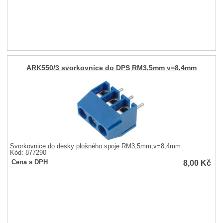
ARK550/3 svorkovnice do DPS RM3,5mm v=8,4mm
Svorkovnice do desky plošného spoje RM3,5mm,v=8,4mm
Kód: 877290
8,00
Kč
Cena s DPH