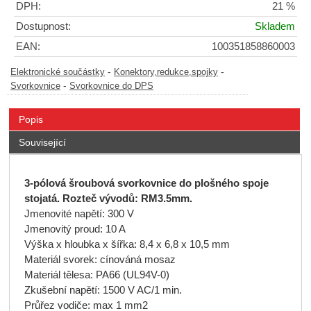
DPH:
21 %
Dostupnost:
Skladem
EAN:
100351858860003
-
-
Elektronické součástky
Konektory,redukce,spojky
-
Svorkovnice
Svorkovnice do DPS
Popis
Související
3-pólová šroubová svorkovnice do plošného spoje
stojatá. Rozteč vývodů: RM3.5mm.
Jmenovité napětí: 300 V
Jmenovitý proud: 10 A
Výška x hloubka x šířka: 8,4 x 6,8 x 10,5 mm
Materiál svorek: cínováná mosaz
Materiál tělesa: PA66 (UL94V-0)
Zkušební napětí: 1500 V AC/1 min.
Průřez vodiče: max 1 mm2