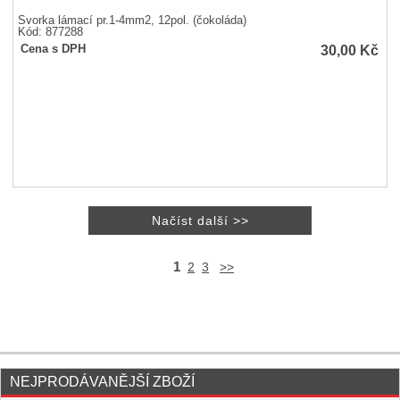
Svorka lámací pr.1-4mm2, 12pol. (čokoláda)
Kód: 877288
30,00
Kč
Cena s DPH
1
2
3
>>
NEJPRODÁVANĚJŠÍ ZBOŽÍ