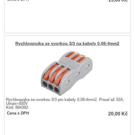
Rychlospojka se svorkou 3/3 na kabely 0,08-4mm2
Rychlospojka se svorkou 3/3 pro kabely 0,08-4mm2. Proud až 32A,
Umax=400V
Kód: 884392
20,00
Kč
Cena s DPH