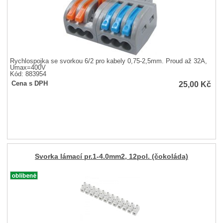
Rychlospojka se svorkou 6/2 pro kabely 0,75-2,5mm. Proud až 32A,
Umax=400V
Kód: 883954
25,00
Kč
Cena s DPH
Svorka lámací pr.1-4.0mm2, 12pol. (čokoláda)