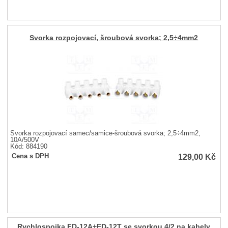
Svorka rozpojovací, šroubová svorka; 2,5÷4mm2
Svorka rozpojovací samec/samice-šroubová svorka; 2,5÷4mm2,
10A/500V
Kód: 884190
129,00
Kč
Cena s DPH
Rychlospojka FD-12A+FD-12T se svorkou 4/2 na kabely