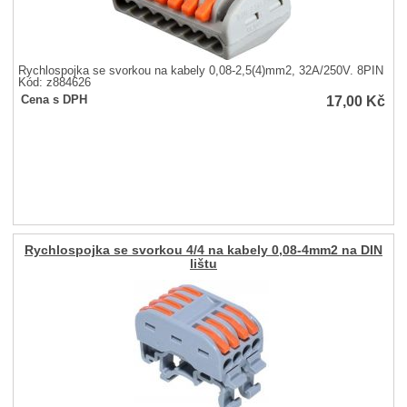
Rychlospojka se svorkou na kabely 0,08-2,5(4)mm2, 32A/250V. 8PIN
Kód: z884626
17,00
Kč
Cena s DPH
Rychlospojka se svorkou 4/4 na kabely 0,08-4mm2 na DIN
lištu