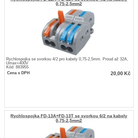
0,75-2,5mm2
Rychlospojka se svorkou 4/2 pro kabely 0,75-2,5mm. Proud až 32A,
Umax=400V
Kód: 883955
20,00
Kč
Cena s DPH
Rychlospojka FD-13A+FD-13T se svorkou 6/2 na kabely
0,75-2,5mm2