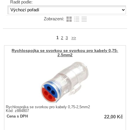
Řadit podle:
Zobrazení:
1
2
3
>>
Rychlospojka se svorkou se svorkou pro kabely 0,75-
2,5mm2
Rychlospojka se svorkou pro kabely 0,75-2,5mm2
Kód: z884807
22,00
Kč
Cena s DPH