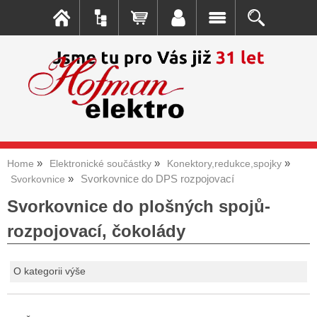
Home
Elektronické součástky
Konektory,redukce,spojky
Svorkovnice do DPS rozpojovací
Svorkovnice
Svorkovnice do plošných spojů-
rozpojovací, čokolády
O kategorii výše