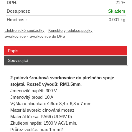
DPH:
21 %
Dostupnost:
Skladem
Hmotnost:
0.001 kg
-
-
Elektronické součástky
Konektory,redukce,spojky
-
Svorkovnice
Svorkovnice do DPS
Popis
Související
2-pólová šroubová svorkovnice do plošného spoje
stojatá. Rozteč vývodů: RM3.5mm.
Jmenovité napětí: 300 V
Jmenovitý proud: 10 A
Výška x hloubka x šířka: 8,4 x 6,8 x 7 mm
Materiál svorek: cínováná mosaz
Materiál tělesa: PA66 (UL94V-0)
Zkušební napětí: 1500 V AC/1 min.
Průřez vodiče: max 1 mm2