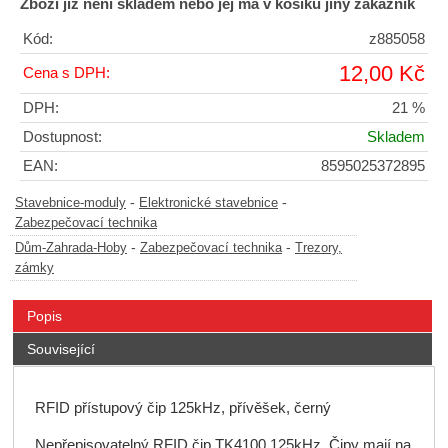
Zboži již není skladem nebo jej má v košíku jiný zákazník
Kód:
z885058
12,00 Kč
Cena s DPH:
DPH:
21 %
Dostupnost:
Skladem
EAN:
8595025372895
-
-
Stavebnice-moduly
Elektronické stavebnice
Zabezpečovací technika
-
-
Dům-Zahrada-Hoby
Zabezpečovací technika
Trezory,
zámky
Popis
Související
RFID přístupový čip 125kHz, přívěšek, černý
Nepřepisovatelný RFID čip TK4100 125kHz. Čipy mají na