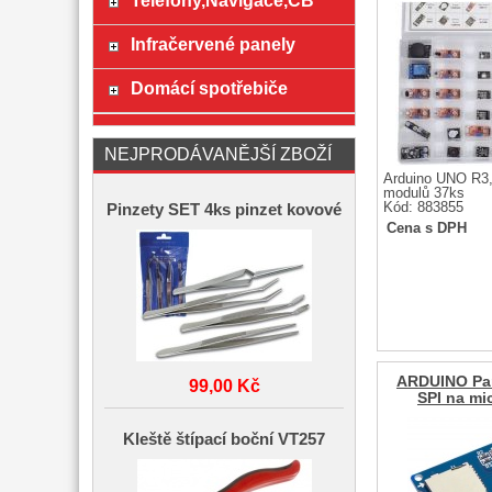
Telefony,Navigace,CB
Infračervené panely
Domácí spotřebiče
NEJPRODÁVANĚJŠÍ ZBOŽÍ
Arduino UNO R3,
modulů 37ks
Kód: 883855
Pinzety SET 4ks pinzet kovové
Cena s DPH
ARDUINO Pa
99,00 Kč
SPI na mi
Kleště štípací boční VT257