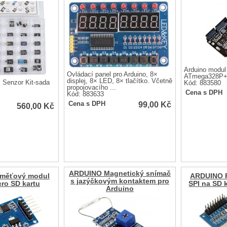
Arduino modu
Ovládací panel pro Arduino, 8×
ATmega328P+
displej, 8× LED, 8× tlačítko. Včetně
 Senzor Kit-sada
Kód: 883580
propojovacího ...
Cena s DPH
Kód: 883633
99,00
Kč
Cena s DPH
560,00
Kč
ARDUINO Magnetický snímač
měťový modul
ARDUINO 
s jazýčkovým kontaktem pro
cro SD kartu
SPI na SD 
Arduino