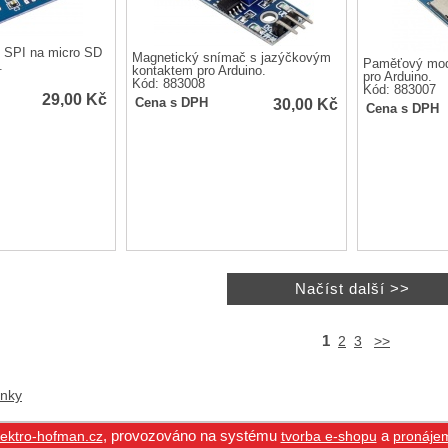
 SPI na micro SD
Magnetický snímač s jazýčkovým
Paměťový mod
.
kontaktem pro Arduino.
pro Arduino.
Kód: 883008
Kód: 883007
29,00
Kč
30,00
Kč
Cena s DPH
Cena s DPH
1
2
3
>>
anky
,
provozováno na systému
a
ektro-hofman.cz
tvorba e-shopu
pronáje