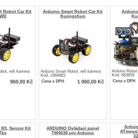
t Robot Car Kit
Arduino Smart Robot Car Kit
Arduin
2WD
Kuongshun
Ku
Arduino Robot
bot, wifi kamera
Arduino Smart Robot, wifi kamera
Kód: 883859
Kód: z884883
960,00
Kč
1 060,00
Kč
Cena s DPH
Cena s DPH
Ardui
R3, Senzor Kit
ARDUINO Ovládací panel
ATmega
7ks
TM4638 pro Arduino
3