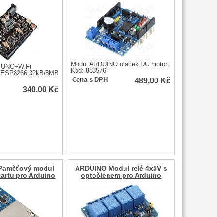
Modul ARDUINO otáček DC motoru
l UNO+WiFi
Kód: 883576
ESP8266 32kB/8MB
489,00
Kč
Cena s DPH
340,00
Kč
Paměťový modul
ARDUINO Modul relé 4x5V s
kartu pro Arduino
optočlenem pro Arduino