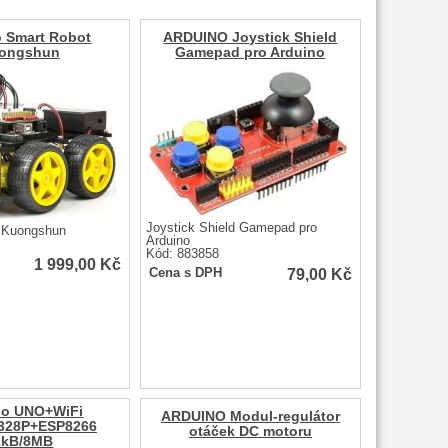
o Smart Robot
ARDUINO Joystick Shield
ongshun
Gamepad pro Arduino
Joystick Shield Gamepad pro
 Kuongshun
Arduino
Kód: 883858
1 999,00
Kč
79,00
Kč
Cena s DPH
no UNO+WiFi
ARDUINO Modul-regulátor
328P+ESP8266
otáček DC motoru
2kB/8MB