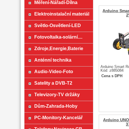
Měření-Nářadí-Dílna
Arduino Smar
Elektroinstalační materiál
Světlo-Osvětlení-LED
Fotovoltaika-solární....
Zdroje,Energie,Baterie
Anténní technika
Arduino Smart Ro
Kód: z885084
Audio-Video-Foto
Cena s DPH
Satelity a DVB-T2
Televizory-TV držáky
Dům-Zahrada-Hoby
PC-Monitory-Kancelář
Arduino UNO 
3