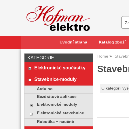
Úvodní strana
Katalog zboží
Home
Stavebn
KATEGORIE
Staveb
Elektronické součástky
Stavebnice-moduly
O kategorii výš
Arduino
Bezdrátové aplikace
Elektronické moduly
Elektronické stavebnice
Robotika + naučné