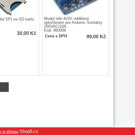
Modul relé 4x5V oddělený
ul SPI na SD kartu
optočlenem pro Arduino, kontakty
250VAC/10A.
Kód: 883006
30,00
Kč
99,00
Kč
Cena s DPH
Shop5.cz
m e-shopu