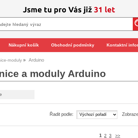
Nákupní košík
Obchodní podmínky
Kontaktní info
Arduino
ice-moduly
nice a moduly Arduino
e
Řadit podle:
Zobraze
1
2
3
>>