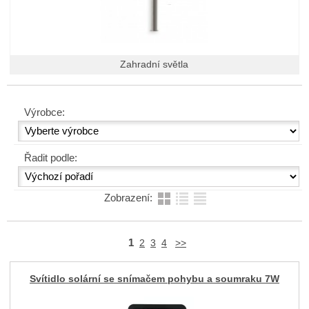
Zahradní světla
Výrobce:
Řadit podle:
Zobrazení:
1
2
3
4
>>
Svítidlo solární se snímačem pohybu a soumraku 7W