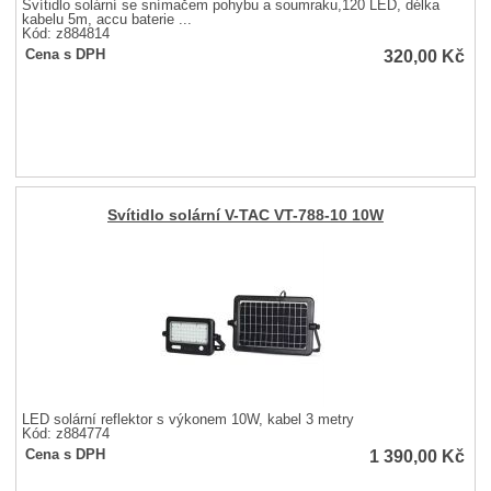
Svítidlo solární se snímačem pohybu a soumraku,120 LED, délka
kabelu 5m, accu baterie ...
Kód: z884814
320,00
Kč
Cena s DPH
Svítidlo solární V-TAC VT-788-10 10W
LED solární reflektor s výkonem 10W, kabel 3 metry
Kód: z884774
1 390,00
Kč
Cena s DPH