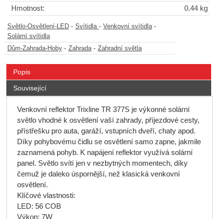
Hmotnost:
0.44 kg
-
-
-
Světlo-Osvětlení-LED
Svítidla
Venkovní svítidla
Solární svítidla
-
-
Dům-Zahrada-Hoby
Zahrada
Zahradní světla
Popis
Související
Venkovní reflektor Trixline TR 377S je výkonné solární
světlo vhodné k osvětlení vaší zahrady, příjezdové cesty,
přístřešku pro auta, garáží, vstupních dveří, chaty apod.
Díky pohybovému čidlu se osvětlení samo zapne, jakmile
zaznamená pohyb. K napájení reflektor využívá solární
panel. Světlo svítí jen v nezbytných momentech, díky
čemuž je daleko úspornější, než klasická venkovní
osvětlení.
Klíčové vlastnosti:
LED: 56 COB
Výkon: 7W