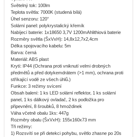
Světelný tok: 100lm
Teplota světla: 7000K (studená bílá)
Úhel senzoru: 120°
Solární panel: polykrystalický křemík
Nabíjecí baterie: 1x18650 3,7V 1200mAhlithiová baterie
Rozměry světla (ŠxVxH): 14,8x12,7x2,4cm
Délka spojovacího kabelu: 5m
Barva: černá
Materiál: ABS plast
Krytí: IP44 (Ochrana proti vniknutí velmi drobných
předmětů a před dotykemdrátem (>1 mm), ochrana proti
stříkající vodě ze všech úhlů.)
Funkce: 3 režimy svícení
Obsah balení: 1 ks LED solární reflektor, 1 ks solární
panel, 1 ks dálkový ovladač, 2 ks podložka pro
připevnění, 8 šroubků, 8 hmoždinek
Váha včetně obalu 1ks: 447g
Rozměry obalu (ŠxVxH): 155x160x73 mm
Tři režimy:
1) Rozsvítí se při detekci pohybu, světlo zhasne po 20s