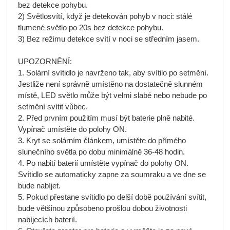
bez detekce pohybu.
2) Světlosvítí, když je detekován pohyb v noci: stálé
tlumené světlo po 20s bez detekce pohybu.
3) Bez režimu detekce svítí v noci se středním jasem.
UPOZORNĚNÍ:
1. Solární svítidlo je navrženo tak, aby svítilo po setmění.
Jestliže není správně umístěno na dostatečně slunném
místě, LED světlo může být velmi slabé nebo nebude po
setmění svítit vůbec.
2. Před prvním použitím musí být baterie plně nabité.
Vypínač umístěte do polohy ON.
3. Kryt se solárním článkem, umístěte do přímého
slunečního světla po dobu minimálně 36-48 hodin.
4. Po nabití baterií umístěte vypínač do polohy ON.
Svítidlo se automaticky zapne za soumraku a ve dne se
bude nabíjet.
5. Pokud přestane svítidlo po delší době používání svítit,
bude většinou způsobeno prošlou dobou životnosti
nabíjecích baterií.