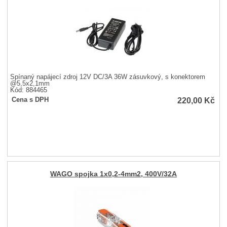
Spínaný napájecí zdroj 12V DC/3A 36W zásuvkový, s konektorem
@5,5x2,1mm
Kód: 884465
220,00
Kč
Cena s DPH
WAGO spojka 1x0,2-4mm2, 400V/32A