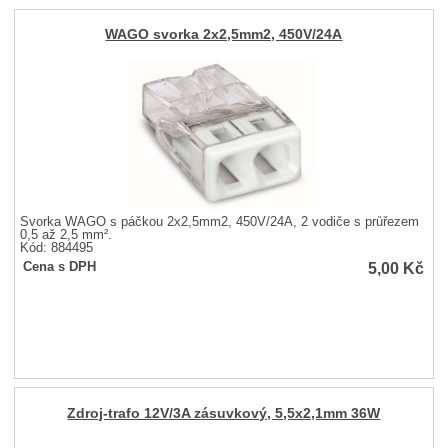
WAGO svorka 2x2,5mm2, 450V/24A
Svorka WAGO s páčkou 2x2,5mm2, 450V/24A, 2 vodiče s průřezem
0,5 až 2,5 mm².
Kód: 884495
5,00
Kč
Cena s DPH
Zdroj-trafo 12V/3A zásuvkový, 5,5x2,1mm 36W