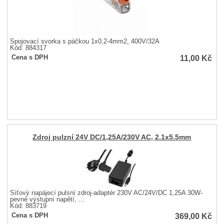
Spojovací svorka s páčkou 1x0,2-4mm2, 400V/32A
Kód: 884317
11,00
Kč
Cena s DPH
Zdroj pulzní 24V DC/1,25A/230V AC, 2.1x5.5mm
Síťový napájecí pulsní zdroj-adaptér 230V AC/24V/DC 1,25A 30W-
pevné výstupní napětí, ...
Kód: 883719
369,00
Kč
Cena s DPH