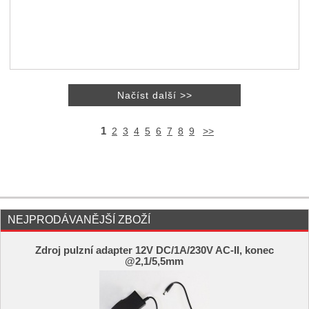
1
2
3
4
5
6
7
8
9
>>
NEJPRODÁVANĚJŠÍ ZBOŽÍ
Zdroj pulzní adapter 12V DC/1A/230V AC-II, konec
@2,1/5,5mm