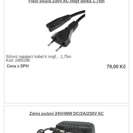
Flexi šňůra 230V AC rmgf délka 1,75m
Síťový napájecí kabel k rmgf... 1,75m
Kód: z885298
79,00
Kč
Cena s DPH
Zdroj pulzní 24V/48W DC/2A/230V AC