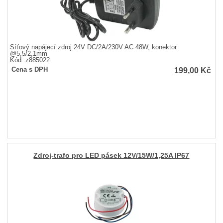
Síťový napájecí zdroj 24V DC/2A/230V AC 48W, konektor
@5,5/2,1mm
Kód: z885022
199,00
Kč
Cena s DPH
Zdroj-trafo pro LED pásek 12V/15W/1,25A IP67