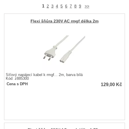
1
2
3
4
5
6
7
8
9
>>
Flexi šňůra 230V AC rmgf délka 2m
Síťový napájecí kabel k rmgf... 2m, barva bílá
Kód: z885300
129,00
Kč
Cena s DPH