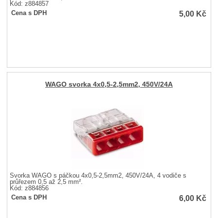
Kód: z884857
5,00
Kč
Cena s DPH
WAGO svorka 4x0,5-2,5mm2, 450V/24A
Svorka WAGO s páčkou 4x0,5-2,5mm2, 450V/24A, 4 vodiče s
průřezem 0,5 až 2,5 mm².
Kód: z884856
6,00
Kč
Cena s DPH