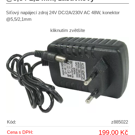
Síťový napájecí zdroj 24V DC/2A/230V AC 48W, konektor
@5,5/2,1mm
kliknutím zvětšíte
Kód:
z885022
199,00 Kč
Cena s DPH: