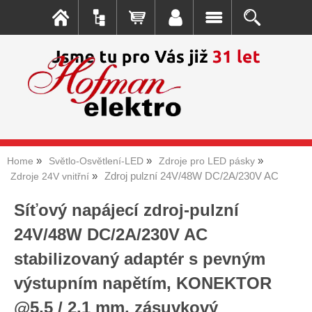
Home
Světlo-Osvětlení-LED
Zdroje pro LED pásky
Zdroj pulzní 24V/48W DC/2A/230V AC
Zdroje 24V vnitřní
Síťový napájecí zdroj-pulzní
24V/48W DC/2A/230V AC
stabilizovaný adaptér s pevným
výstupním napětím, KONEKTOR
@5,5 / 2,1 mm, zásuvkový