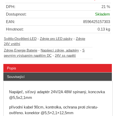
DPH:
21 %
Dostupnost:
Skladem
EAN:
8596425157303
Hmotnost:
0.13 kg
-
-
Světlo-Osvětlení-LED
Zdroje pro LED pásky
Zdroje
24V vnitřní
-
-
Zdroje,Energie,Baterie
Napájecí zdroje, adaptéry
S
-
pevným výstupním napětím DC
24V ss napětí
Popis
Související
Napáječ, síťový adaptér 24V/2A 48W spínaný, koncovka
@5,5x2,1mm
přívodní kabel 90cm, kontrolka, ochrana proti zkratu-
ověřeno. konektor @5,5×2,1×12,5mm