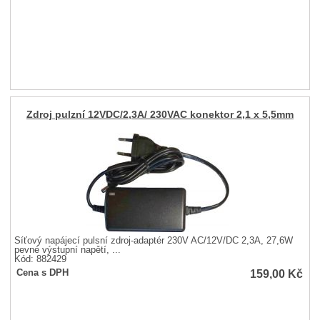
Zdroj pulzní 12VDC/2,3A/ 230VAC konektor 2,1 x 5,5mm
Síťový napájecí pulsní zdroj-adaptér 230V AC/12V/DC 2,3A, 27,6W
pevné výstupní napětí, ...
Kód: 882429
159,00
Kč
Cena s DPH