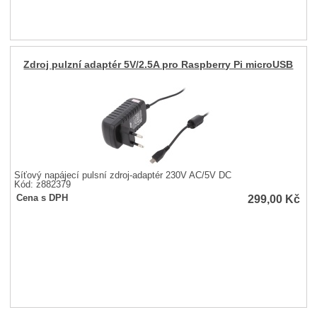
Zdroj pulzní adaptér 5V/2.5A pro Raspberry Pi microUSB
Síťový napájecí pulsní zdroj-adaptér 230V AC/5V DC
Kód: z882379
299,00
Kč
Cena s DPH