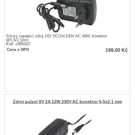
Síťový napájecí zdroj 24V DC/2A/230V AC 48W, konektor
@5,5/2,1mm
Kód: z885022
199,00
Kč
Cena s DPH
Zdroj pulzní 6V 2A 12W 230V AC konektor 5,5x2,1 mm