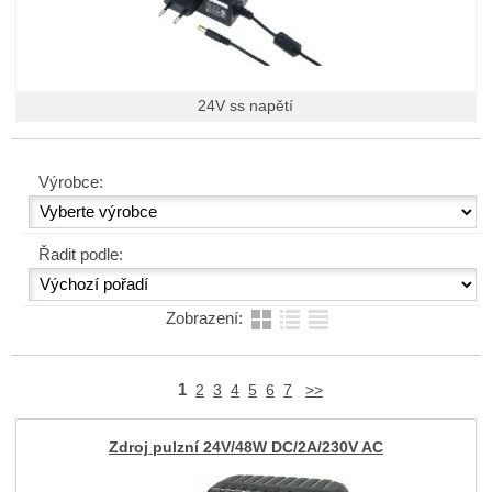
24V ss napětí
Výrobce:
Řadit podle:
Zobrazení:
1
2
3
4
5
6
7
>>
Zdroj pulzní 24V/48W DC/2A/230V AC