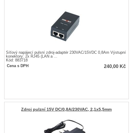
Síťový napájecí pulsní zdroj-adaptér 230VAC/15VDC 0,8Am Výstupní
konektory: 2x RJ45 (LAN a ...
Kód: 883718
240,00
Kč
Cena s DPH
Zdroj pulzní 15V DC/0,8A/230VAC, 2,1x5,5mm