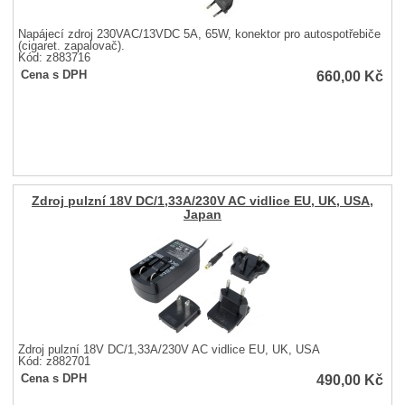
Napájecí zdroj 230VAC/13VDC 5A, 65W, konektor pro autospotřebiče
(cigaret. zapalovač).
Kód: z883716
660,00
Kč
Cena s DPH
Zdroj pulzní 18V DC/1,33A/230V AC vidlice EU, UK, USA,
Japan
Zdroj pulzní 18V DC/1,33A/230V AC vidlice EU, UK, USA
Kód: z882701
490,00
Kč
Cena s DPH