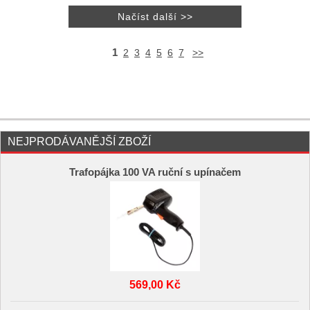
1
2
3
4
5
6
7
>>
NEJPRODÁVANĚJŠÍ ZBOŽÍ
Trafopájka 100 VA ruční s upínačem
569,00 Kč