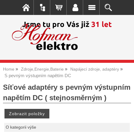
Home
Zdroje,Energie,Baterie
Napájecí zdroje, adaptéry
S pevným výstupním napětím DC
Síťové adaptéry s pevným výstupním
napětím DC ( stejnosměrným )
O kategorii výše