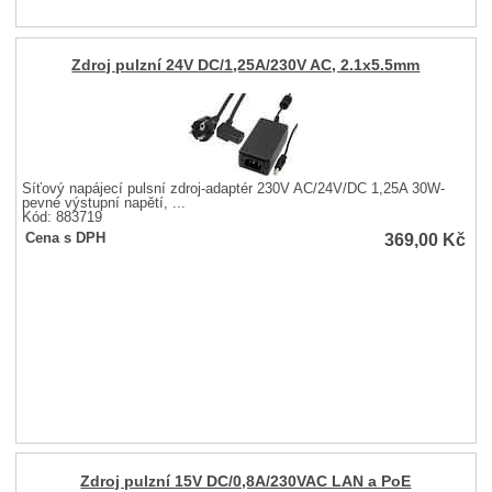
Zdroj pulzní 24V DC/1,25A/230V AC, 2.1x5.5mm
Síťový napájecí pulsní zdroj-adaptér 230V AC/24V/DC 1,25A 30W-
pevné výstupní napětí, ...
Kód: 883719
369,00
Kč
Cena s DPH
Zdroj pulzní 15V DC/0,8A/230VAC LAN a PoE