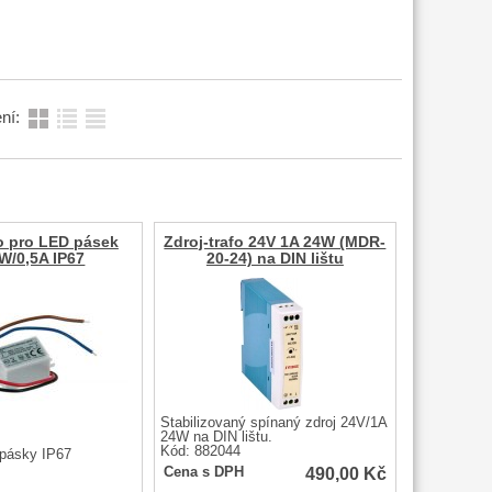
ní:
fo pro LED pásek
Zdroj-trafo 24V 1A 24W (MDR-
W/0,5A IP67
20-24) na DIN lištu
Stabilizovaný spínaný zdroj 24V/1A
24W na DIN lištu.
Kód: 882044
 pásky IP67
490,00
Kč
Cena s DPH