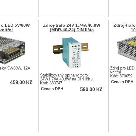
pro LED 5V/60W
Zdroj-trafo 24V 1,74A 40,8W
Zdroj-traf
vnitřní
(MDR-40-24) DIN lišta
10
ásky 5V/60W, 12A
Zdroj pro LED
vnitřní
Stabilizovaný spínaný zdroj
Kód: 879659
24V/1,74A 40,8W na DIN lištu.
459,00
Kč
Cena s DPH
Kód: 880747
590,00
Kč
Cena s DPH