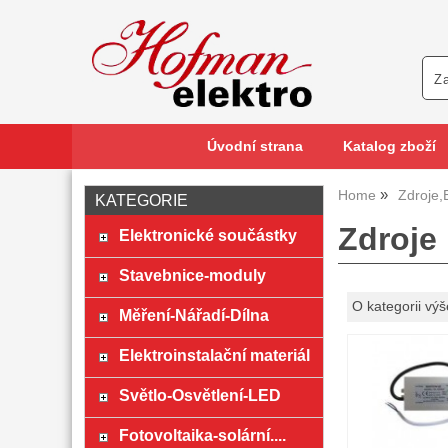
Úvodní strana
Katalog zboží
Home
Zdroje,
KATEGORIE
Zdroje
Elektronické součástky
Stavebnice-moduly
O kategorii výš
Měření-Nářadí-Dílna
Elektroinstalační materiál
Světlo-Osvětlení-LED
Fotovoltaika-solární....