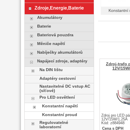
Zdroje,Energie,Baterie
Konstantní 
Akumulátory
Baterie
Bateriová pouzdra
Měniče napětí
Nabíječky akumulátorů
Napájecí zdroje, adaptéry
Zdroj-trafo
12V/15W/
Na DIN lištu
Adaptéry cestovní
Nastavitelné DC vstup AC
(síťové)
Pro LED osvětlení
Konstantní napětí
Konstantní proud
Zdroj pro LED p
12V/15W/1,25A
Regulovatelné
Kód: z884948
laboratorní
Cena s DPH