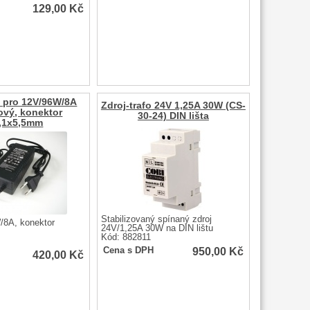
129,00
Kč
o pro 12V/96W/8A
Zdroj-trafo 24V 1,25A 30W (CS-
ový, konektor
30-24) DIN lišta
,1x5,5mm
Stabilizovaný spínaný zdroj
/8A, konektor
24V/1,25A 30W na DIN lištu
Kód: 882811
950,00
Kč
Cena s DPH
420,00
Kč