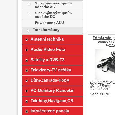
S pevným výstupním
napětím AC
S pevným výstupním
napětím DC
Power bank AKU
Transformátory
Zdroj-trafo 
Anténní technika
zásuvkov
@2,1
Audio-Video-Foto
Satelity a DVB-T2
Televizory-TV držáky
Dům-Zahrada-Hoby
Zdroj 12V/72W/6
@2,1x5,5mm
Kód: 881221
PC-Monitory-Kancelář
Cena s DPH
Telefony,Navigace,CB
Infračervené panely