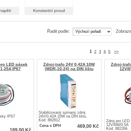
napětí
Konstantní proud
Řadit podle:
Zobraze
1
2
3
4
5
>>
 pro LED pásek
Zdroj-trafo 24V 0,42A 10W
Zdroj-tra
1,25A IP67
(MDR-10-24) na DIN lištu
12V/6
Stabilizovaný spínaný zdroj
ásky IP67
24V/0,42A 10W na DIN lištu.
Kód: 882812
Zdroj pro LED
12V/6W/0,5A
469,00
Kč
Cena s DPH
Kód: 882266
189,00
Kč