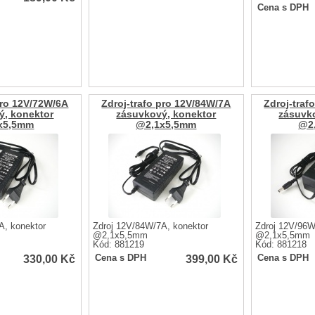
Cena s DPH
pro 12V/72W/6A
Zdroj-trafo pro 12V/84W/7A
Zdroj-traf
ý, konektor
zásuvkový, konektor
zásuvk
x5,5mm
@2,1x5,5mm
@2
A, konektor
Zdroj 12V/84W/7A, konektor
Zdroj 12V/96W
@2,1x5,5mm
@2,1x5,5mm
Kód: 881219
Kód: 881218
330,00
Kč
399,00
Kč
Cena s DPH
Cena s DPH