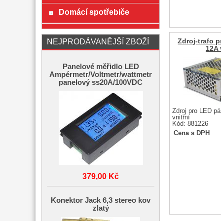
Domácí spotřebiče
NEJPRODÁVANĚJŠÍ ZBOŽÍ
Zdroj-trafo 
12A 
Panelové měřidlo LED
Ampérmetr/Voltmetr/wattmetr
panelový ss20A/100VDC
Zdroj pro LED p
vnitřní
Kód: 881226
Cena s DPH
379,00 Kč
Konektor Jack 6,3 stereo kov
zlatý