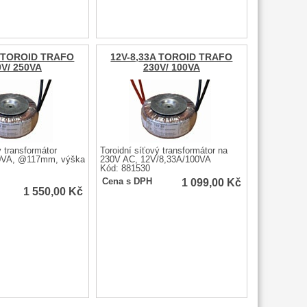
A TOROID TRAFO
12V-8,33A TOROID TRAFO
0V/ 250VA
230V/ 100VA
ý transformátor
Toroidní síťový transformátor na
0VA, @117mm, výška
230V AC, 12V/8,33A/100VA
Kód: 881530
1 099,00
Kč
Cena s DPH
1 550,00
Kč