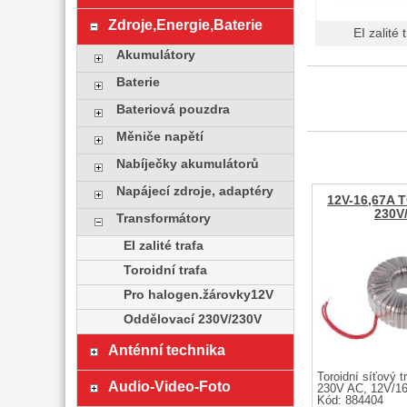
Zdroje,Energie,Baterie
EI zalité 
Akumulátory
Baterie
Bateriová pouzdra
Měniče napětí
Nabíječky akumulátorů
Napájecí zdroje, adaptéry
12V-16,67A
230V
Transformátory
EI zalité trafa
Toroidní trafa
Pro halogen.žárovky12V
Oddělovací 230V/230V
Anténní technika
Toroidní síťový t
Audio-Video-Foto
230V AC, 12V/1
Kód: 884404