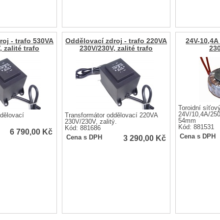
oj - trafo 530VA
Oddělovací zdroj - trafo 220VA
24V-10,4
 zalité trafo
230V/230V, zalité trafo
23
Toroidní síťov
24V/10,4A/25
dělovací
Transformátor oddělovací 220VA
54mm
230V/230V, zalitý.
Kód: 881531
Kód: 881686
6 790,00
Kč
Cena s DPH
3 290,00
Kč
Cena s DPH