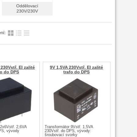
Oddělovací
230V/230V
ní:
230Vstř. EI zalité
9V 1,5VA 230Vstř. EI zalité
fo do DPS
trafo do DPS
 2x6Vstř. 2,6VA
Transformátor 9Vstř. 1,5VA
PS, vývody
230Vstř. do DPS, vývody:
šroubovací svorky