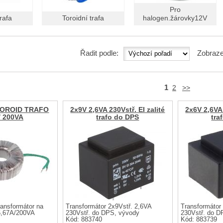
Pro
trafa
Toroidní trafa
halogen.žárovky12V
Řadit podle:
Zobraze
1
2
>>
 TOROID TRAFO
2x9V 2,6VA 230Vstř. EI zalité
2x6V 2,6VA 
/ 200VA
trafo do DPS
tra
ransformátor na
Transformátor 2x9Vstř. 2,6VA
Transformátor
6,67A/200VA
230Vstř. do DPS, vývody
230Vstř. do D
Kód: 883740
Kód: 883739