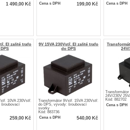
1 490,00
Kč
199,00
Kč
Cena s DPH
Cena s DPH
. EI zalité trafo
9V 15VA 230Vstř. EI zalité trafo
Transformá
 DPS
do DPS
24V
Transformáto
24V/230V 25V
Kód: 882702
stř. 10VA 230Vstř.
Transformátor 9Vstř. 15VA 230Vstř.
 šroubovací
do DPS, vývody: šroubovací
Cena s DPH
svorky
Kód: 883736
259,00
Kč
540,00
Kč
Cena s DPH