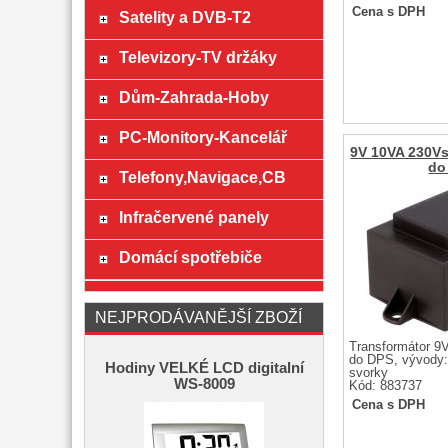
Cena s DPH
Satelity a DVB-T2
Televizory-TV držáky
Dům-Zahrada-Hoby
PC-Monitory-Kancelář
9V 10VA 230Vstř
do
Telefony,Navigace,CB
Infračervené panely
Domácí spotřebiče
NEJPRODÁVANĚJŠÍ ZBOŽÍ
Transformátor 9V
do DPS, vývody:
Hodiny VELKÉ LCD digitalní
svorky
WS-8009
Kód: 883737
Cena s DPH