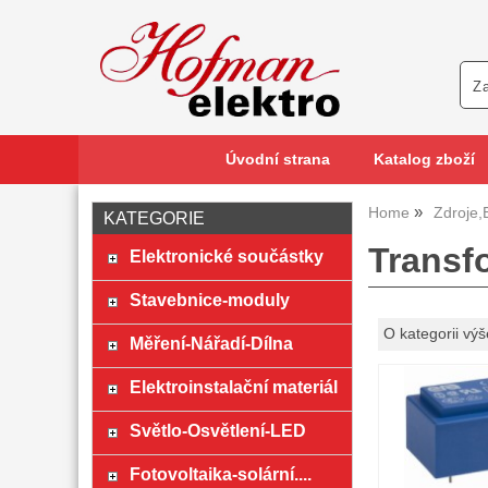
Úvodní strana
Katalog zboží
Home
Zdroje,
KATEGORIE
Transfo
Elektronické součástky
Stavebnice-moduly
O kategorii výš
Měření-Nářadí-Dílna
Elektroinstalační materiál
Světlo-Osvětlení-LED
Fotovoltaika-solární....