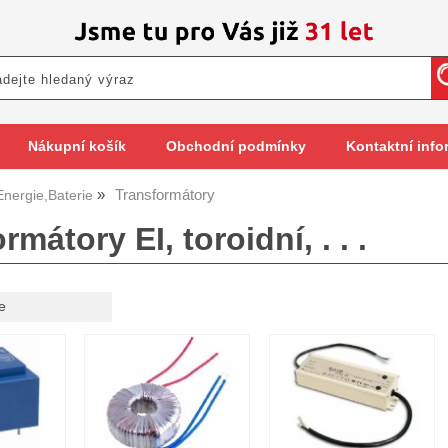
Nákupní košík
Obchodní podmínky
Kontaktní info
Transformátory
Energie,Baterie
rmátory EI, toroidní, . . .
e