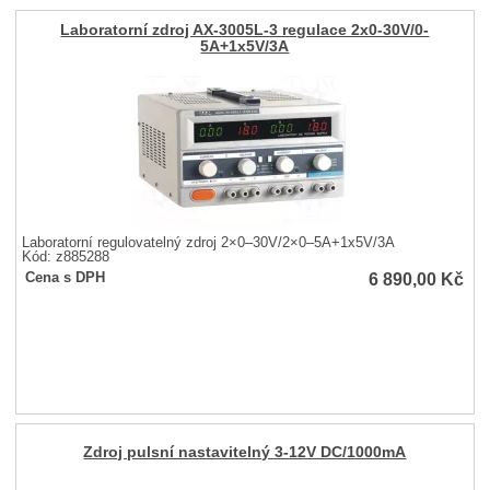
Laboratorní zdroj AX-3005L-3 regulace 2x0-30V/0-
5A+1x5V/3A
Laboratorní regulovatelný zdroj 2×0–30V/2×0–5A+1x5V/3A
Kód: z885288
6 890,00
Kč
Cena s DPH
Zdroj pulsní nastavitelný 3-12V DC/1000mA