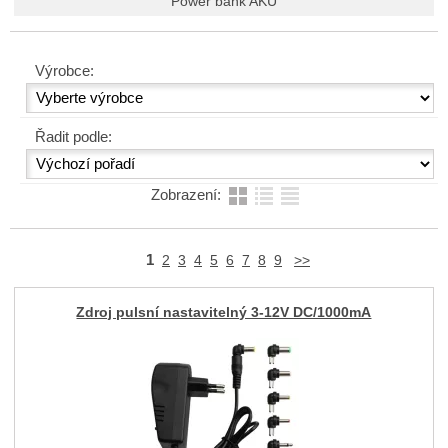
Power bank AKU
Výrobce:
Řadit podle:
Zobrazení:
1
2
3
4
5
6
7
8
9
>>
Zdroj pulsní nastavitelný 3-12V DC/1000mA