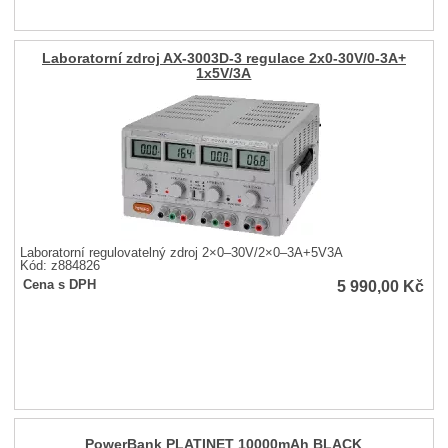
Laboratorní zdroj AX-3003D-3 regulace 2x0-30V/0-3A+
1x5V/3A
Laboratorní regulovatelný zdroj 2×0–30V/2×0–3A+5V3A
Kód: z884826
5 990,00
Kč
Cena s DPH
PowerBank PLATINET 10000mAh BLACK