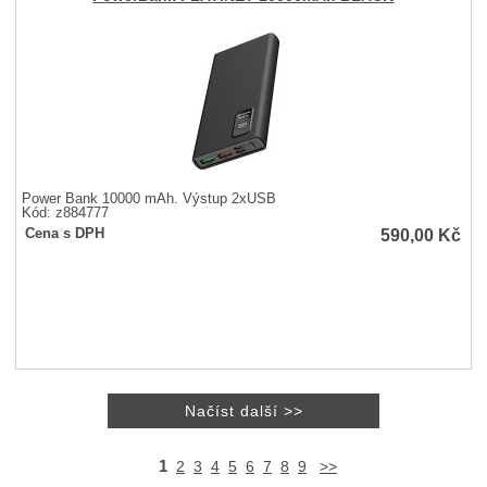
Power Bank 10000 mAh. Výstup 2xUSB
Kód: z884777
590,00
Kč
Cena s DPH
1
2
3
4
5
6
7
8
9
>>