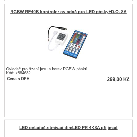
RGBW RF40B kontroler ovladač pro LED pásky+D.O. 8A
Ovladač pro řízení jasu a barev RGBW pásků
Kód: z884682
299,00
Kč
Cena s DPH
LED ovladač-stmívač dimLED PR 4K8A přijímač