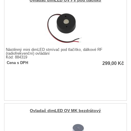
Ovladač dimLED OV PV pod tlačítko
Nástěnný mini dimLED stmívač pod tlačítko, dálkové RF
(radiofrekvenční) ovládání
Kód: 884319
299,00
Kč
Cena s DPH
Ovladač dimLED OV MK bezdrátový