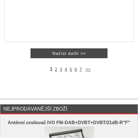
1
2
3
4
5
6
7
>>
NEJPRODÁVANĚJŠÍ ZBOŽÍ
Anténní zesilovač IVO FM-DAB+DVBT+DVBT/21dB-R"F"