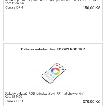
Ovladač pro řízení jasu a barev RGB pásků,12V,3x2A,72W, RF Mini
Kód: z884664
150,00
Kč
Cena s DPH
Dálkový ovladač dimLED OVS RGB 1KR
Dálkový ovladač RGB jednokanálový RF (radiofrekvenční)
Kód: 884490
370,00
Kč
Cena s DPH