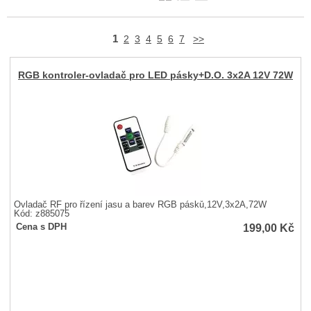
1
2
3
4
5
6
7
>>
RGB kontroler-ovladač pro LED pásky+D.O. 3x2A 12V 72W
Ovladač RF pro řízení jasu a barev RGB pásků,12V,3x2A,72W
Kód: z885075
199,00
Kč
Cena s DPH