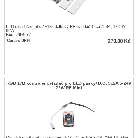
LED ovladač-stmívač+1ks dálkový RF ovladač 1 kanál 8A, 12-24V,
96W
Kód: z884677
270,00
Kč
Cena s DPH
RGB 17B kontroler ovladač pro LED pásky+D.O. 3x2A 5-24V
72W RF Mini