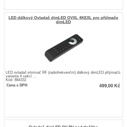
LED dálkový Ovladač dimLED OVXL 4KEXL pro přijímače
dimLED
LED ovladač-stmívač RF (radiofrekvenční) dálkový dimLED příjímačů
varianta 4 sekcí ...
Kód: 884332
499,00
Kč
Cena s DPH