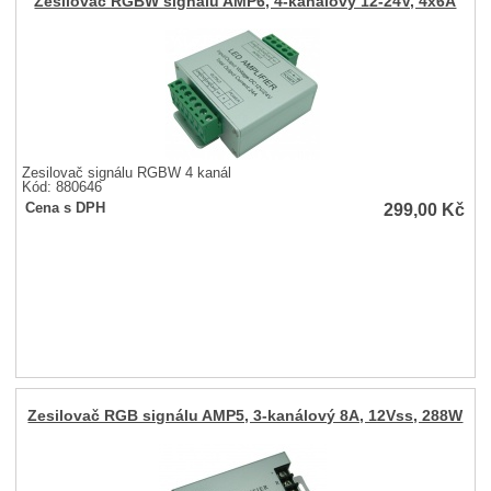
Zesilovač RGBW signálu AMP6, 4-kanálový 12-24V, 4x6A
Zesilovač signálu RGBW 4 kanál
Kód: 880646
299,00
Kč
Cena s DPH
Zesilovač RGB signálu AMP5, 3-kanálový 8A, 12Vss, 288W