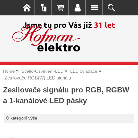
Home
Světlo-Osvětlení-LED
LED ovladače
Zesilovače RGB(W) LED signálu
Zesilovače signálu pro RGB, RGBW
a 1-kanálové LED pásky
O kategorii výše