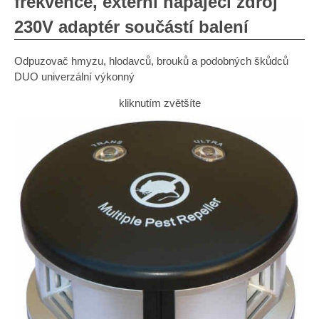
frekvence, externí napájecí zdroj
230V adaptér součástí balení
Odpuzovač hmyzu, hlodavců, brouků a podobných škůdců
DUO univerzální výkonný
kliknutím zvětšíte