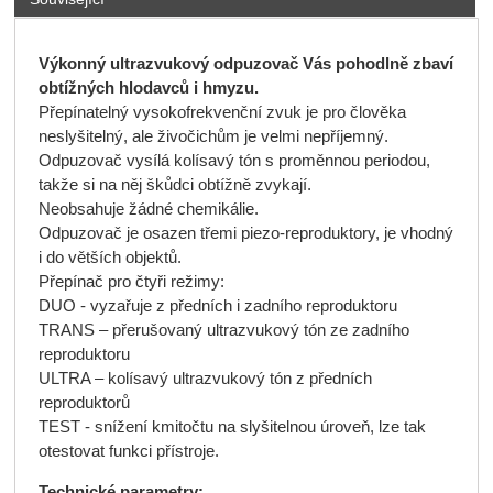
Výkonný ultrazvukový odpuzovač Vás pohodlně zbaví
obtížných hlodavců i hmyzu.
Přepínatelný vysokofrekvenční zvuk je pro člověka
neslyšitelný, ale živočichům je velmi nepříjemný.
Odpuzovač vysílá kolísavý tón s proměnnou periodou,
takže si na něj škůdci obtížně zvykají.
Neobsahuje žádné chemikálie.
Odpuzovač je osazen třemi piezo-reproduktory, je vhodný
i do větších objektů.
Přepínač pro čtyři režimy:
DUO - vyzařuje z předních i zadního reproduktoru
TRANS – přerušovaný ultrazvukový tón ze zadního
reproduktoru
ULTRA – kolísavý ultrazvukový tón z předních
reproduktorů
TEST - snížení kmitočtu na slyšitelnou úroveň, lze tak
otestovat funkci přístroje.
Technické parametry: