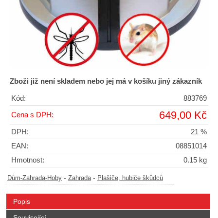
Zboži již není skladem nebo jej má v košíku jiný zákazník
Kód:
883769
649,00 Kč
Cena s DPH:
DPH:
21 %
EAN:
08851014
Hmotnost:
0.15 kg
-
-
Dům-Zahrada-Hoby
Zahrada
Plašiče, hubiče škůdců
Popis
Související