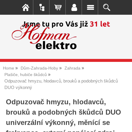
Home
Dům-Zahrada-Hoby
Zahrada
Plašiče, hubiče škůdců
Odpuzovač hmyzu, hlodavců, brouků a podobných škůdců
DUO výkonný
Odpuzovač hmyzu, hlodavců,
brouků a podobných škůdců DUO
univerzální výkonný, měnící se