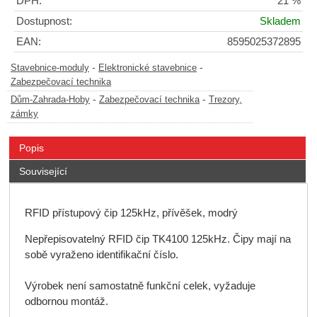
DPH:
21 %
Dostupnost:
Skladem
EAN:
8595025372895
-
-
Stavebnice-moduly
Elektronické stavebnice
Zabezpečovací technika
-
-
Dům-Zahrada-Hoby
Zabezpečovací technika
Trezory,
zámky
Popis
Související
RFID přístupový čip 125kHz, přívěšek, modrý
Nepřepisovatelný RFID čip TK4100 125kHz. Čipy mají na
sobě vyraženo identifikační číslo.
Výrobek není samostatně funkční celek, vyžaduje
odbornou montáž.