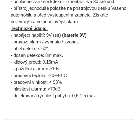
- poplašné zařízení kdekoli - montáž trvá 30 sekund
- přístroj jednoduše položíte na přístrojovou desku Vašeho
automobilu a před vystoupením zapnete. Získáte
nejlevnější a nejpohotovější alarm
Technické údaje:
- napájecí napětí: 9V (ss)
(baterie 9V)
- provoz: alarm / vypnuto / zvonek
- úhel detekce: 60°
- dosah detekce: 8m max.
- klidový proud: 0,15mA
- zpoždění alarmu: >10s
- pracovní teplota: -20~40°C
- pracovní vlhkost: < 93%
- hlasitost alarmu: >70dB
- detekovaná rychlost pohybu: 0,6-1,5 m/s