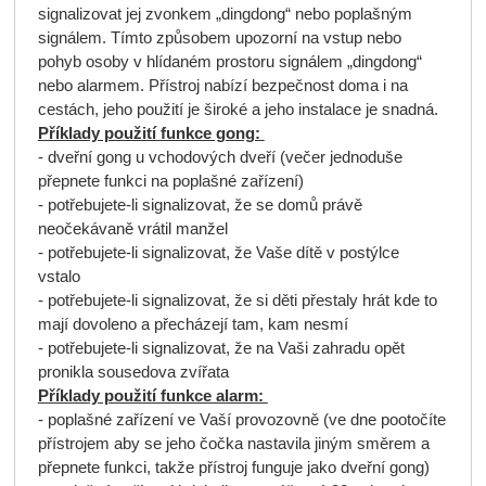
signalizovat jej zvonkem „dingdong“ nebo poplašným
signálem. Tímto způsobem upozorní na vstup nebo
pohyb osoby v hlídaném prostoru signálem „dingdong“
nebo alarmem. Přístroj nabízí bezpečnost doma i na
cestách, jeho použití je široké a jeho instalace je snadná.
Příklady použití funkce gong:
- dveřní gong u vchodových dveří (večer jednoduše
přepnete funkci na poplašné zařízení)
- potřebujete-li signalizovat, že se domů právě
neočekávaně vrátil manžel
- potřebujete-li signalizovat, že Vaše dítě v postýlce
vstalo
- potřebujete-li signalizovat, že si děti přestaly hrát kde to
mají dovoleno a přecházejí tam, kam nesmí
- potřebujete-li signalizovat, že na Vaši zahradu opět
pronikla sousedova zvířata
Příklady použití funkce alarm:
- poplašné zařízení ve Vaší provozovně (ve dne pootočíte
přístrojem aby se jeho čočka nastavila jiným směrem a
přepnete funkci, takže přístroj funguje jako dveřní gong)