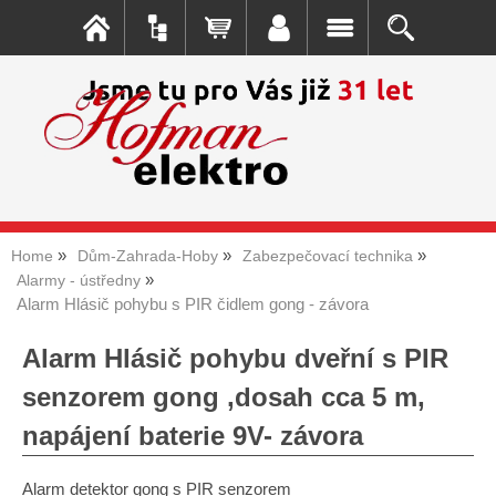
Home
Dům-Zahrada-Hoby
Zabezpečovací technika
Alarmy - ústředny
Alarm Hlásič pohybu s PIR čidlem gong - závora
Alarm Hlásič pohybu dveřní s PIR
senzorem gong ,dosah cca 5 m,
napájení baterie 9V- závora
Alarm detektor gong s PIR senzorem