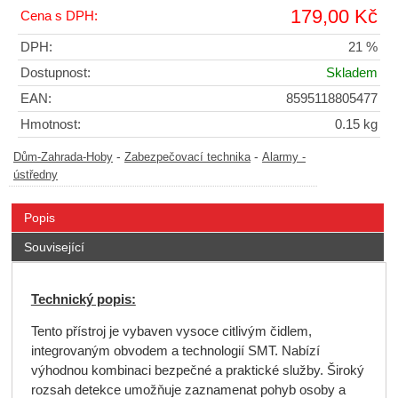
179,00 Kč
Cena s DPH:
DPH:
21 %
Dostupnost:
Skladem
EAN:
8595118805477
Hmotnost:
0.15 kg
-
-
Dům-Zahrada-Hoby
Zabezpečovací technika
Alarmy -
ústředny
Popis
Související
Technický popis:
Tento přístroj je vybaven vysoce citlivým čidlem,
integrovaným obvodem a technologií SMT. Nabízí
výhodnou kombinaci bezpečné a praktické služby. Široký
rozsah detekce umožňuje zaznamenat pohyb osoby a