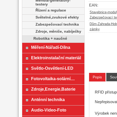
Měřidla-generátory-
testery
EAN:
Řízení a regulace
Stavebnice-modul
Světelné,zvukové efekty
Zabezpečovací te
Dům-Zahrada-Hob
Zabezpečovací technika
zámky
Zdroje, měniče, nabíječky
Robotika + naučné
Měření-Nářadí-Dílna
Elektroinstalační materiál
Světlo-Osvětlení-LED
Popis
Souv
Fotovoltaika-solární....
Zdroje,Energie,Baterie
RFID přístup
Anténní technika
Nepřepisovat
Audio-Video-Foto
Výrobek není