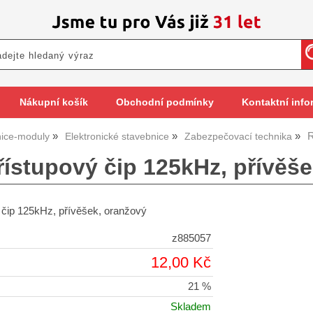
Nákupní košík
Obchodní podmínky
Kontaktní info
R
ice-moduly
Elektronické stavebnice
Zabezpečovací technika
řístupový čip 125kHz, přívěš
 čip 125kHz, přívěšek, oranžový
z885057
12,00 Kč
21 %
Skladem