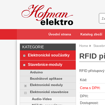
Úvodní strana
Katalog zboží
Home
Stavebn
KATEGORIE
RFID p
Elektronické součástky
Stavebnice-moduly
RFID přístupový
Arduino
Bezdrátové aplikace
Kód:
Elektronické moduly
Cena s DPH:
Elektronické stavebnice
DPH:
Audio-Video
Dostupnost: