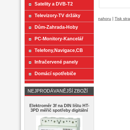
Satelity a DVB-T2
Televizory-TV držáky
|
nahoru
Tisk str
Dům-Zahrada-Hoby
PC-Monitory-Kancelář
Telefony,Navigace,CB
Infračervené panely
Domácí spotřebiče
NEJPRODÁVANĚJŠÍ ZBOŽÍ
Elektroměr 3f na DIN lištu HT-
3PD měřič spotřeby digitální