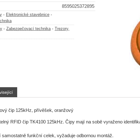
8595025372895
-
-
y
Elektronické stavebnice
chnika
-
-
y
Zabezpečovací technika
Trezory,
isející
ový čip 125kHz, přívěšek, oranžový
elný RFID čip TK4100 125kHz. Čipy mají na sobě vyraženo identifika
 samostatně funkční celek, vyžaduje odbornou montáž.