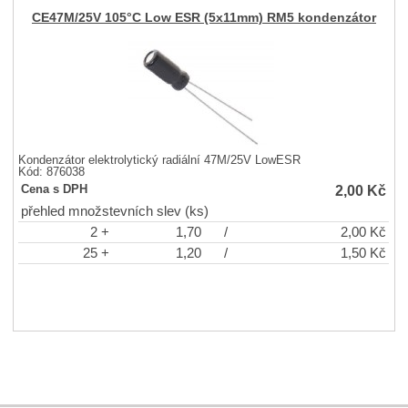
CE47M/25V 105°C Low ESR (5x11mm) RM5 kondenzátor
Kondenzátor elektrolytický radiální 47M/25V LowESR
Kód: 876038
2,00
Kč
Cena s DPH
přehled množstevních slev (ks)
2 +
1,70
/
2,00
Kč
25 +
1,20
/
1,50
Kč