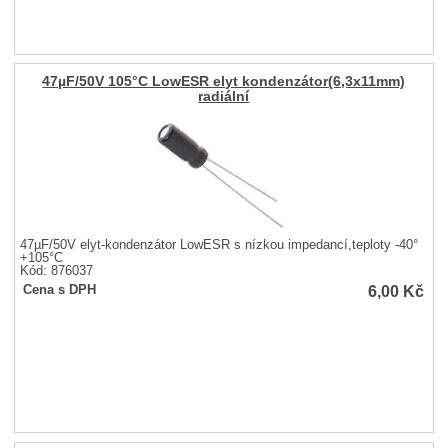
47µF/50V 105°C LowESR elyt kondenzátor(6,3x11mm)
radiální
47µF/50V elyt-kondenzátor LowESR s nízkou impedancí,teploty -40°
+105°C
Kód: 876037
6,00
Kč
Cena s DPH