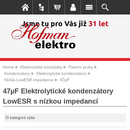
Home
Elektronické součástky
Pasivní prvky
Kondenzátory
Elektrolytické kondenzátory
47µF
Nízká-LowESR impedance
47µF Elektrolytické kondenzátory
LowESR s nízkou impedancí
O kategorii výše