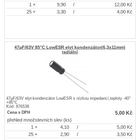
1 +
9,90
/
12,00
Kč
25 +
3,30
/
4,00
Kč
47µF/63V 85°C LowESR elyt kondenzátor(6,3x11mm)
radiální
47µF/63V elyt-kondenzátor LowESR s nízkou impedancí,teploty -40°
+85°C
Kód: 876538
5,00
Kč
Cena s DPH
přehled množstevních slev (ks)
1 +
4,10
/
5,00
Kč
25 +
2,90
/
3,50
Kč