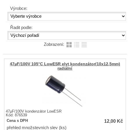
Výrobce:
Řadit podle:
Zobrazení:
47µF/100V 105°C LowESR elyt kondenzátor(10x12,5mm)
radiální
47µF/100V kondenzátor LowESR
Kód: 876539
12,00
Kč
Cena s DPH
přehled množstevních slev (ks)