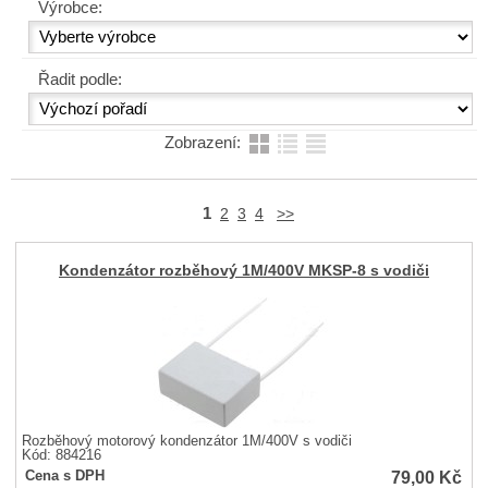
Výrobce:
Řadit podle:
Zobrazení:
1
2
3
4
>>
Kondenzátor rozběhový 1M/400V MKSP-8 s vodiči
Rozběhový motorový kondenzátor 1M/400V s vodiči
Kód: 884216
79,00
Kč
Cena s DPH