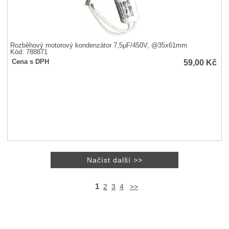
Rozběhový motorový kondenzátor 7,5µF/450V, @35x61mm
Kód: 788871
59,00
Kč
Cena s DPH
1
2
3
4
>>