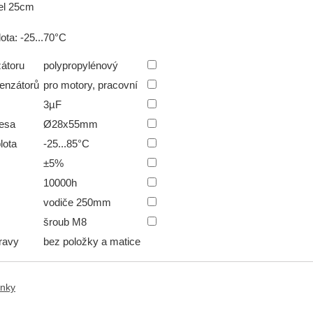
el 25cm
ota: -25...70°C
átoru
polypropylénový
denzátorů
pro motory, pracovní
3µF
esa
Ø28x55mm
lota
-25...85°C
±5%
10000h
vodiče 250mm
šroub M8
ravy
bez položky a matice
anky