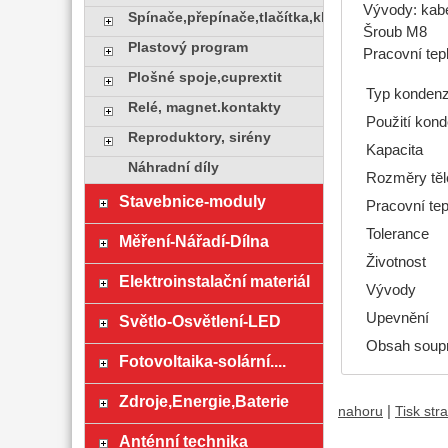
Vývody: kab
Spínače,přepínače,tlačítka,klávesy
Šroub M8
Plastový program
Pracovní tepl
Plošné spoje,cuprextit
Typ kondenz
Relé, magnet.kontakty
Použití kon
Reproduktory, sirény
Kapacita
Náhradní díly
Rozměry těl
Stavebnice-moduly
Pracovní tep
Tolerance
Měření-Nářadí-Dílna
Životnost
Elektroinstalační materiál
Vývody
Upevnění
Světlo-Osvětlení-LED
Obsah soup
Fotovoltaika-solární....
Zdroje,Energie,Baterie
|
nahoru
Tisk str
Anténní technika