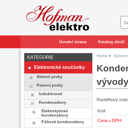
Úvodní strana
Katalog zboží
Home
Elektro
KATEGORIE
Konden
Elektronické součástky
Aktivní prvky
vývod
Pasivní prvky
Indukčnosti
Rozběhový moto
Kondenzátory
Kód:
Elektrolytické
kondenzátory
Cena s DPH:
Fóliové kondenzátory