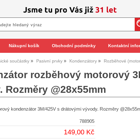
Nákupní košík
Obchodní podmínky
Kontaktní info
nické součástky
Pasivní prvky
Kondenzátory
Rozběhové (moto
zátor rozběhový motorový 3
y. Rozměry @28x55mm
rový kondenzátor 3M/425V s drátovými vývody. Rozměry @28x5
788905
149,00 Kč