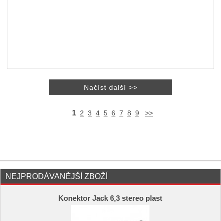
1
2
3
4
5
6
7
8
9
>>
NEJPRODÁVANĚJŠÍ ZBOŽÍ
Konektor Jack 6,3 stereo plast