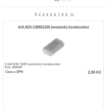
1
2
3
4
5
6
7
8
9
>>
3n9 /63V CSMD1206 keramický kondenzátor
3,9nF/63V SMD keramický kondenzátor
Kód: 884094
2,00
Kč
Cena s DPH