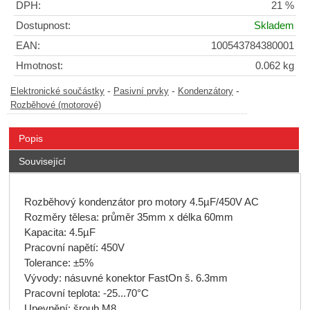
DPH:
21 %
Dostupnost:
Skladem
EAN:
100543784380001
Hmotnost:
0.062 kg
-
-
-
Elektronické součástky
Pasivní prvky
Kondenzátory
Rozběhové (motorové)
Popis
Související
Rozběhový kondenzátor pro motory 4.5µF/450V AC
Rozměry tělesa: průměr 35mm x délka 60mm
Kapacita: 4.5µF
Pracovní napětí: 450V
Tolerance: ±5%
Vývody: násuvné konektor FastOn š. 6.3mm
Pracovní teplota: -25...70°C
Upevnění: šroub M8