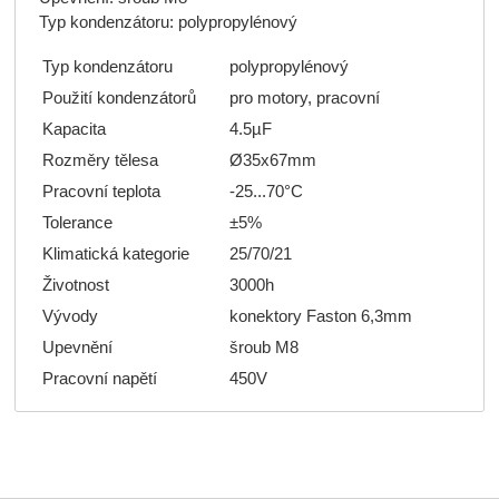
Typ kondenzátoru: polypropylénový
Typ kondenzátoru
polypropylénový
Použití kondenzátorů
pro motory, pracovní
Kapacita
4.5µF
Rozměry tělesa
Ø35x67mm
Pracovní teplota
-25...70°C
Tolerance
±5%
Klimatická kategorie
25/70/21
Životnost
3000h
Vývody
konektory Faston 6,3mm
Upevnění
šroub M8
Pracovní napětí
450V