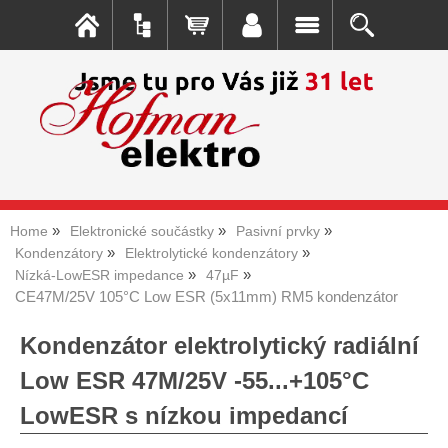
Home
Elektronické součástky
Pasivní prvky
Kondenzátory
Elektrolytické kondenzátory
Nízká-LowESR impedance
47µF
CE47M/25V 105°C Low ESR (5x11mm) RM5 kondenzátor
Kondenzátor elektrolytický radiální
Low ESR 47M/25V -55...+105°C
LowESR s nízkou impedancí