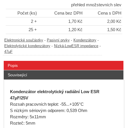
přehled množstevních slev
Počet (ks)
Cena bez DPH
Cena s DPH
2 +
1,70 Kč
2,00 Kč
25 +
1,20 Kč
1,50 Kč
-
-
-
Elektronické součástky
Pasivní prvky
Kondenzátory
-
-
Elektrolytické kondenzátory
Nízká-LowESR impedance
47µF
Popis
Související
Kondenzátor elektrolytický radiální Low ESR
47µF/25V
Rozsah pracovních teplot: -55...+105°C
S nízkým sériovým odporem: 0,539 Ohm
Rozměry: 5x11mm
Rozteč: 5mm