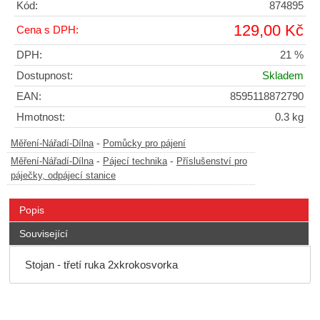
Kód:
874895
129,00 Kč
Cena s DPH:
DPH:
21 %
Dostupnost:
Skladem
EAN:
8595118872790
Hmotnost:
0.3 kg
-
Měření-Nářadí-Dílna
Pomůcky pro pájení
-
-
Měření-Nářadí-Dílna
Pájecí technika
Příslušenství pro
páječky, odpájecí stanice
Popis
Související
Stojan - třetí ruka 2xkrokosvorka