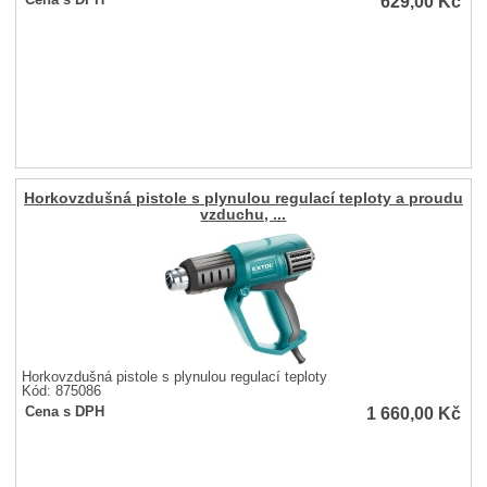
629,00
Kč
Cena s DPH
Horkovzdušná pistole s plynulou regulací teploty a proudu
vzduchu, ...
Horkovzdušná pistole s plynulou regulací teploty
Kód: 875086
1 660,00
Kč
Cena s DPH