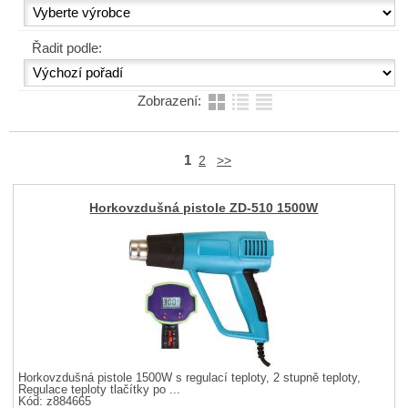
Řadit podle:
Zobrazení:
1
2
>>
Horkovzdušná pistole ZD-510 1500W
Horkovzdušná pistole 1500W s regulací teploty, 2 stupně teploty,
Regulace teploty tlačítky po ...
Kód: z884665