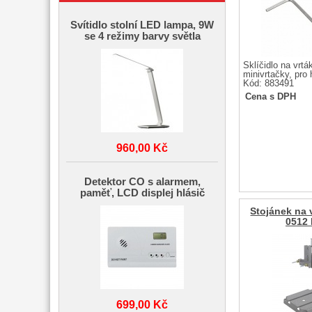
Svítidlo stolní LED lampa, 9W
se 4 režimy barvy světla
Sklíčidlo na vrt
minivrtačky, pro
Kód: 883491
Cena s DPH
960,00 Kč
Detektor CO s alarmem,
paměť, LCD displej hlásič
Stojánek na 
0512
699,00 Kč