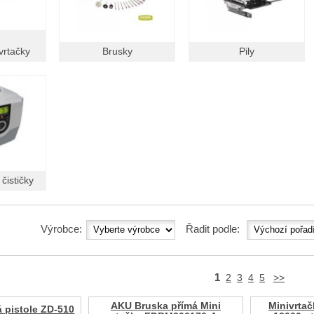
vrtačky
Brusky
Pily
čističky
Výrobce:
Řadit podle:
1
2
3
4
5
>>
AKU Bruska přímá Mini
Minivrta
 pistole ZD-510