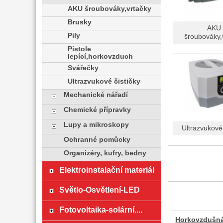
AKU šroubováky,vrtačky
Brusky
AKU
Pily
šroubováky,
Pistole
lepící,horkovzduch
Svářečky
Ultrazvukové čističky
Mechanické nářadí
Chemické přípravky
Lupy a mikroskopy
Ultrazvukové 
Ochranné pomůcky
Organizéry, kufry, bedny
Elektroinstalační materiál
Světlo-Osvětlení-LED
Fotovoltaika-solární....
Horkovzdušná