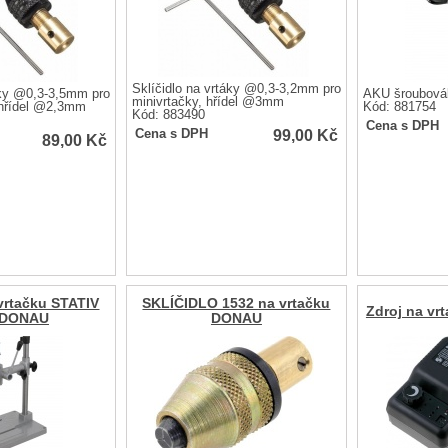
Sklíčidlo na vrtáky @0,3-3,2mm pro
áky @0,3-3,5mm pro
AKU šroubová
minivrtačky, hřídel @3mm
 hřídel @2,3mm
Kód: 881754
Kód: 883490
Cena s DPH
99,00
Kč
Cena s DPH
89,00
Kč
vrtačku STATIV
SKLÍČIDLO 1532 na vrtačku
Zdroj na v
 DONAU
DONAU