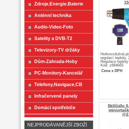
1
Zdroje,Energie,Baterie
Anténní technika
Audio-Video-Foto
Satelity a DVB-T2
Televizory-TV držáky
Horkovzdušná pi
regulací teploty, 
Dům-Zahrada-Hoby
Regulace teploty 
Kód: z884665
Cena s DPH
PC-Monitory-Kancelář
Telefony,Navigace,CB
Infračervené panely
Sklíčidlo 
Domácí spotřebiče
minivrtačk
@2
NEJPRODÁVANĚJŠÍ ZBOŽÍ