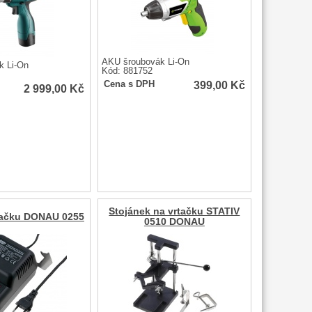
AKU šroubovák Li-On
k Li-On
Kód: 881752
399,00
Kč
Cena s DPH
2 999,00
Kč
Stojánek na vrtačku STATIV
rtačku DONAU 0255
0510 DONAU