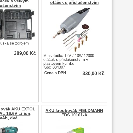
táček s velkým
otáček s příslušenstvím
lušenstvím
ruska se zdrojem
389,00
Kč
Minivrtačka 12V / 10W 12000
otáček s příslušenstvím v
plastovém kufříku
Kód: 884307
330,00
Kč
Cena s DPH
ubovák AKU EXTOL
AKU šroubovák FIELDMANN
L 16,6V Li-ion,
FDS 10101-A
Ah, dvě ...