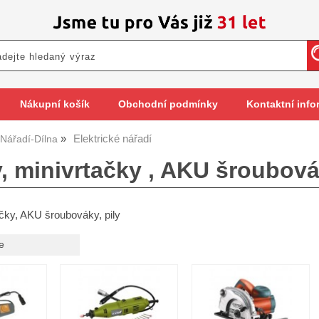
Nákupní košík
Obchodní podmínky
Kontaktní info
Elektrické nářadí
Nářadí-Dílna
, minivrtačky , AKU šroubováky,
ačky, AKU šroubováky, pily
e