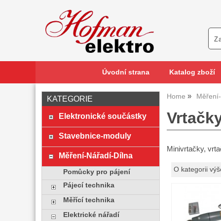
Úvodní strana
Katalog zboží
Home
Měření-
KATEGORIE
Vrtačky
Elektronické součástky
Stavebnice-moduly
Minivrtačky, vrt
Měření-Nářadí-Dílna
O kategorii výš
Pomůcky pro pájení
Pájecí technika
Měřící technika
Elektrické nářadí