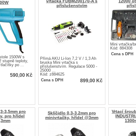
vrtačka FDBM200170-A s
12000 o
500W
příslušenstvím
přís
Mini vrtačka/b
Kód: 884308
Cena s DPH
stole 1500W s
Přímá AKU Li-Ion 7,2 V / 1,3 Ah
2 stupně teploty,
bruska Mini vrtačka s
tlačítky po ...
příslušenstvím. Regulace 5000 -
25000 ...
590,00
Kč
Kód: z884625
899,00
Kč
Cena s DPH
0,3-3,5mm pro
Vrtací šro
Sklíčidlo 0,3-3,2mm pro
y, pro hřídel
INDUSTRIA
minivrtačky, hřídel @3mm
,3mm
1300m