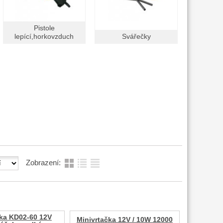
Pistole
lepící,horkovzduch
Svářečky
Zobrazení:
čka KD02-60 12V
Minivrtačka 12V / 10W 12000