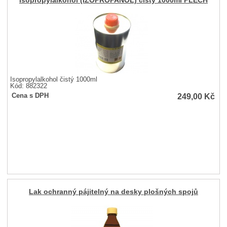
Isopropylalkohol (IZOPROPANOL) čistý 1000ml PLECH
Isopropylalkohol čistý 1000ml
Kód: 882322
249,00
Kč
Cena s DPH
Lak ochranný pájitelný na desky plošných spojů