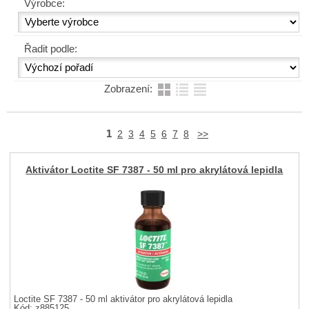
Výrobce:
Řadit podle:
Zobrazení:
1
2
3
4
5
6
7
8
>>
Aktivátor Loctite SF 7387 - 50 ml pro akrylátová lepidla
Loctite SF 7387 - 50 ml aktivátor pro akrylátová lepidla
Kód: z885125