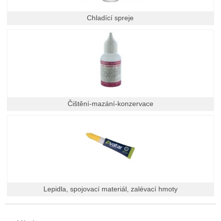
Chladící spreje
Čištění-mazání-konzervace
Lepidla, spojovací materiál, zalévací hmoty