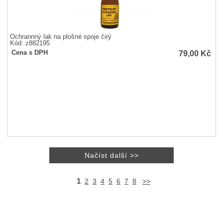
Ochrannný lak na plošné spoje čirý
Kód: z882195
79,00
Kč
Cena s DPH
1
2
3
4
5
6
7
8
>>