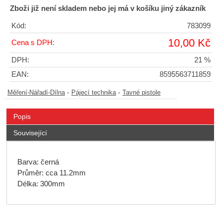
Zboži již není skladem nebo jej má v košíku jiný zákazník
Kód:
783099
10,00 Kč
Cena s DPH:
DPH:
21 %
EAN:
8595563711859
-
-
Měření-Nářadí-Dílna
Pájecí technika
Tavné pistole
Popis
Související
Barva: černá
Průměr: cca 11.2mm
Délka: 300mm