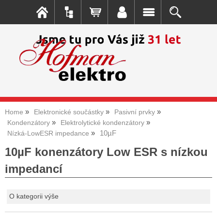
Home
Elektronické součástky
Pasivní prvky
Kondenzátory
Elektrolytické kondenzátory
10µF
Nízká-LowESR impedance
10µF konenzátory Low ESR s nízkou
impedancí
O kategorii výše