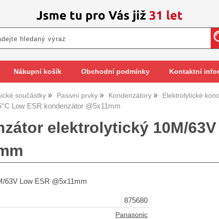
Nákupní košík
Obchodní podmínky
Kontaktní info
nické součástky
Pasivní prvky
Kondenzátory
Elektrolytické kon
5°C Low ESR kondenzátor @5x11mm
zátor elektrolytický 10M/63V
1mm
0M/63V Low ESR @5x11mm
875680
Panasonic