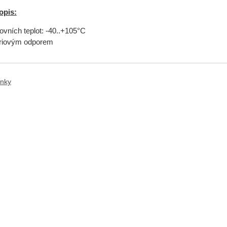
opis:
vních teplot: -40..+105°C
riovým odporem
anky