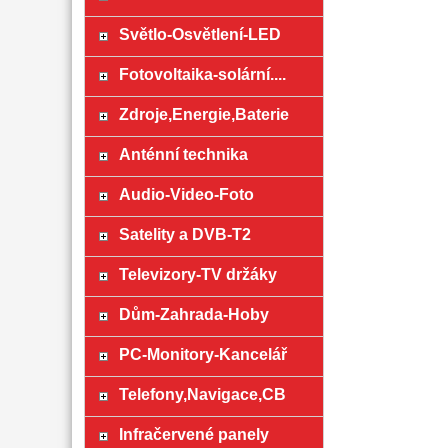
Světlo-Osvětlení-LED
Fotovoltaika-solární....
Zdroje,Energie,Baterie
Anténní technika
Audio-Video-Foto
Satelity a DVB-T2
Televizory-TV držáky
Dům-Zahrada-Hoby
PC-Monitory-Kancelář
Telefony,Navigace,CB
Infračervené panely