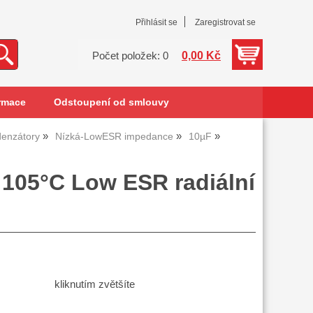
Přihlásit se
Zaregistrovat se
0,00 Kč
Počet položek: 0
rmace
Odstoupení od smlouvy
denzátory
Nízká-LowESR impedance
10µF
 105°C Low ESR radiální
kliknutím zvětšíte