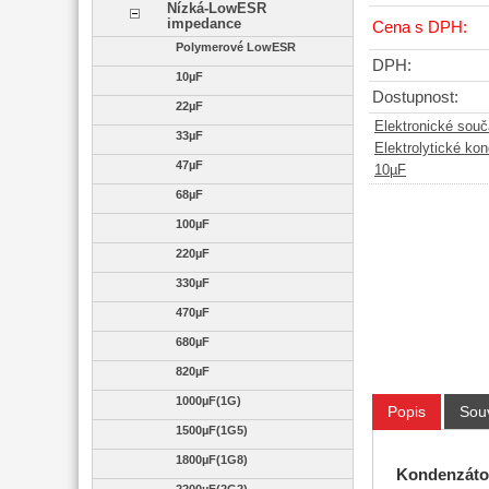
Nízká-LowESR
impedance
Cena s DPH:
Polymerové LowESR
DPH:
10µF
Dostupnost:
22µF
Elektronické sou
33µF
Elektrolytické ko
47µF
10µF
68µF
100µF
220µF
330µF
470µF
680µF
820µF
1000µF(1G)
Popis
Souv
1500µF(1G5)
1800µF(1G8)
Kondenzátor