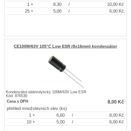
1 +
8,30
/
10,00
Kč
25 +
5,00
/
6,00
Kč
CE100M/63V 105°C Low ESR (8x16mm) kondenzátor
Kondenzátor elektrolytický 100M/63V Low ESR
Kód: 876530
8,00
Kč
Cena s DPH
přehled množstevních slev (ks)
1 +
6,60
/
8,00
Kč
10 +
5,00
/
6,00
Kč