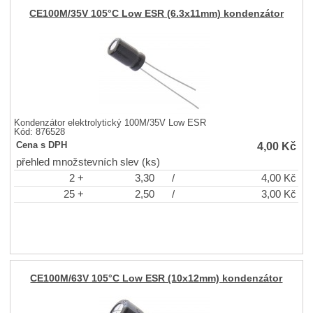
CE100M/35V 105°C Low ESR (6.3x11mm) kondenzátor
Kondenzátor elektrolytický 100M/35V Low ESR
Kód: 876528
4,00
Kč
Cena s DPH
přehled množstevních slev (ks)
2 +
3,30
/
4,00
Kč
25 +
2,50
/
3,00
Kč
CE100M/63V 105°C Low ESR (10x12mm) kondenzátor