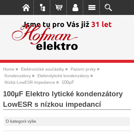
Home
Elektronické součástky
Pasivní prvky
Kondenzátory
Elektrolytické kondenzátory
100µF
Nízká-LowESR impedance
100µF Elektro lytické kondenzátory
LowESR s nízkou impedancí
O kategorii výše