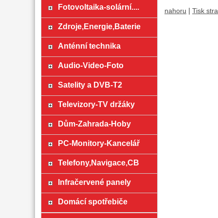
Fotovoltaika-solární....
|
nahoru
Tisk str
Zdroje,Energie,Baterie
Anténní technika
Audio-Video-Foto
Satelity a DVB-T2
Televizory-TV držáky
Dům-Zahrada-Hoby
PC-Monitory-Kancelář
Telefony,Navigace,CB
Infračervené panely
Domácí spotřebiče