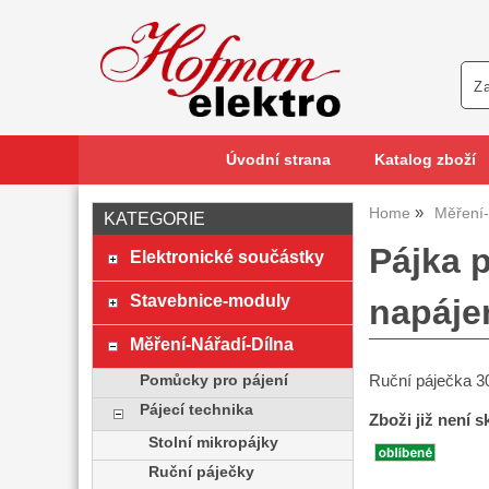
Úvodní strana
Katalog zboží
Home
Měření-
KATEGORIE
Pájka 
Elektronické součástky
Stavebnice-moduly
napáje
Měření-Nářadí-Dílna
Ruční páječka 
Pomůcky pro pájení
Pájecí technika
Zboži již není 
Stolní mikropájky
Ruční páječky