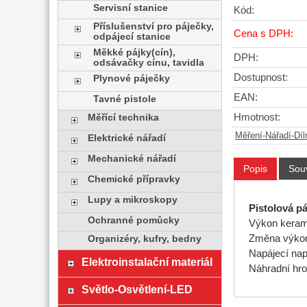
Servisní stanice
Kód:
Příslušenství pro páječky,
Cena s DPH:
odpájecí stanice
Měkké pájky(cín),
DPH:
odsávačky cínu, tavidla
Dostupnost:
Plynové páječky
EAN:
Tavné pistole
Hmotnost:
Měřící technika
Měření-Nářadí-Díl
Elektrické nářadí
Mechanické nářadí
Popis
Souv
Chemické přípravky
Lupy a mikroskopy
Pistolová p
Ochranné pomůcky
Výkon keram
Změna výkonu
Organizéry, kufry, bedny
Napájecí nap
Elektroinstalační materiál
Náhradní h
Světlo-Osvětlení-LED