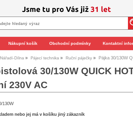
Nákupní košík
Obchodní podmínky
Kontaktní info
Pájka 30/130W
Nářadí-Dílna
Pájecí technika
Ruční páječky
pistolová 30/130W QUICK HO
ní 230V AC
30/130W
skladem nebo jej má v košíku jiný zákazník