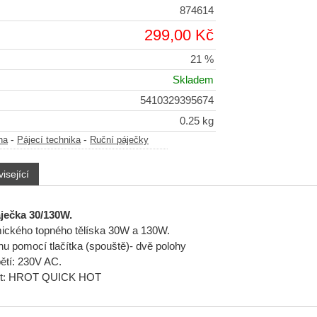
874614
299,00 Kč
21 %
Skladem
5410329395674
0.25 kg
-
-
na
Pájecí technika
Ruční páječky
isející
áječka 30/130W.
ického topného tělíska 30W a 130W.
 pomocí tlačítka (spouště)- dvě polohy
ětí: 230V AC.
rot: HROT QUICK HOT