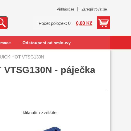
Přihlásit se
Zaregistrovat se
0,00 Kč
Počet položek: 0
rmace
Odstoupení od smlouvy
 QUICK HOT VTSG130N
T VTSG130N - páječka
kliknutím zvětšíte