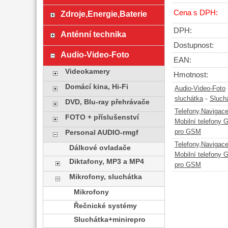
Cena s DPH:
Zdroje,Energie,Baterie
DPH:
Anténní technika
Dostupnost:
Audio-Video-Foto
EAN:
Videokamery
Hmotnost:
Domácí kina, Hi-Fi
Audio-Video-Foto
-
sluchátka
Sluch
DVD, Blu-ray přehrávače
Telefony,Navigac
FOTO + příslušenství
Mobilní telefony
pro GSM
Personal AUDIO-rmgf
Telefony,Navigac
Dálkové ovladače
Mobilní telefony
Diktafony, MP3 a MP4
pro GSM
Mikrofony, sluchátka
Mikrofony
Řečnické systémy
Sluchátka+minirepro