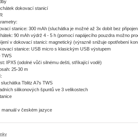
dby
uchátek dokovací stanicí
DR
rametry:
ovací stanice: 300 mAh (sluchátka je možné až 3x dobít bez připojení k
uchátek: 90 mAh výdrž 4 - 5 h (pomocí napájecího pouzdra možno prod
íjení v dokovací stanici: magnetický (výrazně snižuje opotřebení kon
okovací stanice: USB micro s klasickým USB výstupem
ie TWS
t: IPX5 (odolné vůči silnému dešti, stříkající vodě)
dosah: 25-30 m
:
 sluchátka Tblitz A7s TWS
radních silikonových špuntů ve 3 velikostech
tanice
ý manuál v českém jazyce
anky