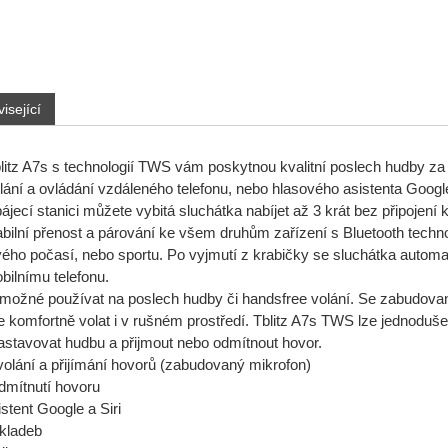
isející
litz A7s s technologií TWS vám poskytnou kvalitní poslech hudby za j
ání a ovládání vzdáleného telefonu, nebo hlasového asistenta Google a
ájecí stanici můžete vybitá sluchátka nabíjet až 3 krát bez připojení k
bilní přenost a párování ke všem druhům zařízení s Bluetooth techno
ivého počasí, nebo sportu. Po vyjmutí z krabičky se sluchátka automa
obilnímu telefonu.
 možné používat na poslech hudby či handsfree volání. Se zabudova
komfortně volat i v rušném prostředí. Tblitz A7s TWS lze jednoduše 
astavovat hudbu a přijmout nebo odmítnout hovor.
volání a přijímání hovorů (zabudovaný mikrofon)
odmítnutí hovoru
stent Google a Siri
skladeb