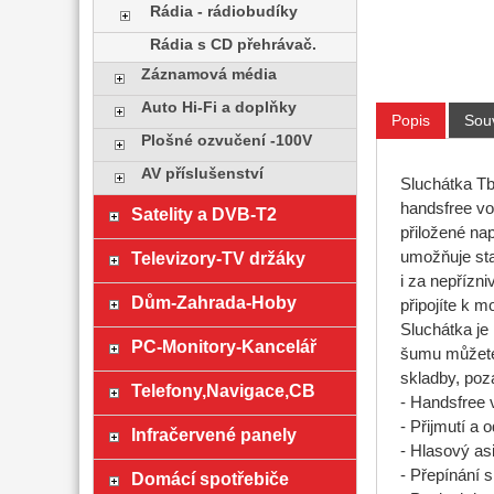
Rádia - rádiobudíky
Rádia s CD přehrávač.
Záznamová média
Auto Hi-Fi a doplňky
Popis
Souv
Plošné ozvučení -100V
AV příslušenství
Sluchátka Tb
handsfree vol
Satelity a DVB-T2
přiložené nap
Televizory-TV držáky
umožňuje sta
i za nepřízn
Dům-Zahrada-Hoby
připojíte k m
Sluchátka je
PC-Monitory-Kancelář
šumu můžete 
skladby, poz
Telefony,Navigace,CB
- Handsfree 
- Přijmutí a 
Infračervené panely
- Hlasový asi
- Přepínání 
Domácí spotřebiče