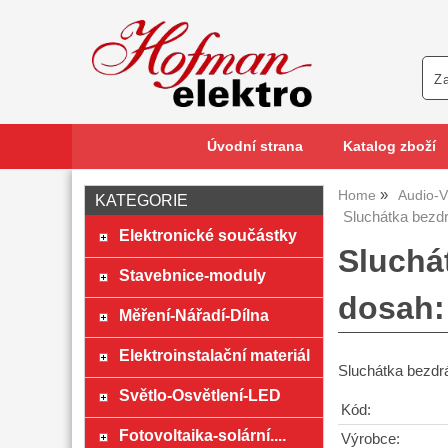
Úvodní strana
Katalog zboží
Home
Audio-V
KATEGORIE
Sluchátka bezd
Elektronické součástky
Sluchá
Stavebnice-moduly
dosah:
Měření-Nářadí-Dílna
Elektroinstalační materiál
Sluchátka bezdr
Světlo-Osvětlení-LED
Kód:
Fotovoltaika-solární....
Výrobce: