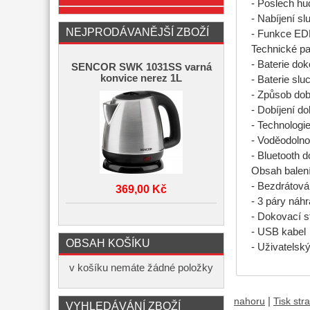
- Poslech hu
- Nabíjení sl
NEJPRODÁVANĚJŠÍ ZBOŽÍ
- Funkce E
Technické pa
- Baterie dok
SENCOR SWK 1031SS varná
konvice nerez 1L
- Baterie sl
- Způsob dob
- Dobíjení d
- Technolog
- Voděodolnos
- Bluetooth 
Obsah balení
- Bezdrátová
369,00 Kč
- 3 páry náh
- Dokovací s
- USB kabel
OBSAH KOŠÍKU
- Uživatelsk
v košíku nemáte žádné položky
|
nahoru
Tisk str
VYHLEDÁVÁNÍ ZBOŽÍ