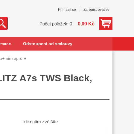
Přihlásit se
Zaregistrovat se
0,00 Kč
Počet položek: 0
rmace
Odstoupení od smlouvy
a+minirepro
LITZ A7s TWS Black,
kliknutím zvětšíte