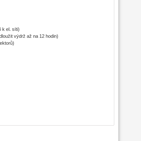
 el. síti)
loužit výdrž až na 12 hodin)
ektorů)