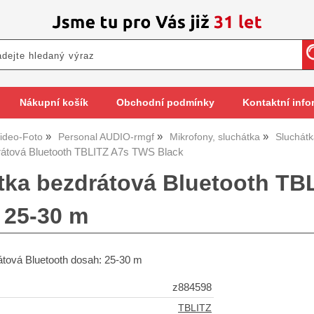
Nákupní košík
Obchodní podmínky
Kontaktní info
ideo-Foto
Personal AUDIO-rmgf
Mikrofony, sluchátka
Sluchátk
rátová Bluetooth TBLITZ A7s TWS Black
tka bezdrátová Bluetooth TB
 25-30 m
átová Bluetooth dosah: 25-30 m
z884598
TBLITZ