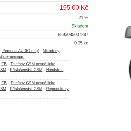
195,00 Kč
21 %
Skladem
8593085007887
0.05 kg
-
-
Personal AUDIO-rmgf
Mikrofony,
átka+minirepro
-
-
e,CB
Telefony GSM,pevná linka
-
-
 GSM
Příslušenství GSM
Handsfree
-
-
e,CB
Telefony GSM,pevná linka
-
-
 GSM
Příslušenství GSM
Reproduktory